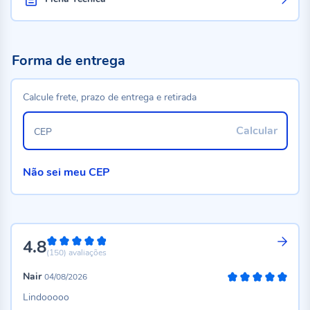
Forma de entrega
Calcule frete, prazo de entrega e retirada
Calcular
CEP
Não sei meu CEP
4.8
96%
(150)
avaliações
Nair
04/08/2026
100%
Lindooooo