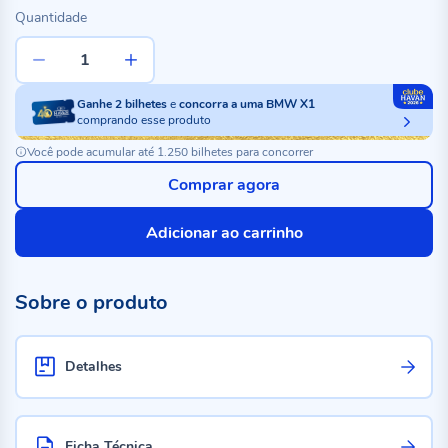
Quantidade
Ganhe
2
bilhetes
e
concorra a uma BMW X1
comprando esse produto
Você pode acumular até 1.250 bilhetes para concorrer
Comprar agora
Adicionar ao carrinho
Sobre o produto
Detalhes
Ficha Técnica