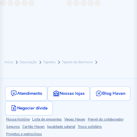
Início
Decoração
Tapetes
Tapete de Banheiro
Atendimento
Nossas lojas
Blog Havan
Negociar dívida
Nossa história
Lista de presentes
Vagas Havan
Painel do colaborador
Seguros
Cartão Havan
Igualdade salarial
Troco solidário
Projetos e patrocínios