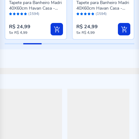
Tapete para Banheiro Madri
Tapete para Banheiro Madri
40X60cm Havan Casa -
40X60cm Havan Casa -
Avaliação:
Avaliação:
Bege Novo
Taupe
(1594)
(1594)
96%
96%
R$ 24,99
R$ 24,99
5x
R$ 4,99
5x
R$ 4,99