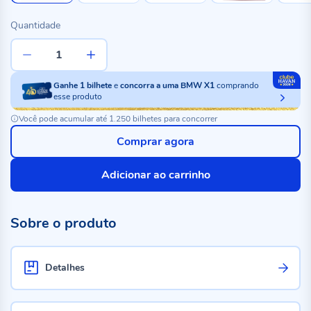
Quantidade
Ganhe
1
bilhete
e
concorra a uma BMW X1
comprando
esse produto
Você pode acumular até 1.250 bilhetes para concorrer
Comprar agora
Adicionar ao carrinho
Sobre o produto
Detalhes