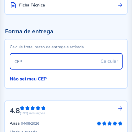
Ficha Técnica
Forma de entrega
Calcule frete, prazo de entrega e retirada
Calcular
CEP
Não sei meu CEP
4.8
96%
(192)
avaliações
Arisa
04/08/2026
100%