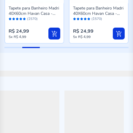
Tapete para Banheiro Madri
Tapete para Banheiro Madri
40X60cm Havan Casa -
40X60cm Havan Casa -
Avaliação:
Avaliação:
Bege Novo
Taupe
(1570)
(1570)
96%
96%
R$ 24,99
R$ 24,99
5x
R$ 4,99
5x
R$ 4,99