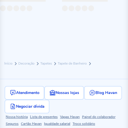
Início
Decoração
Tapetes
Tapete de Banheiro
Atendimento
Nossas lojas
Blog Havan
Negociar dívida
Nossa história
Lista de presentes
Vagas Havan
Painel do colaborador
Seguros
Cartão Havan
Igualdade salarial
Troco solidário