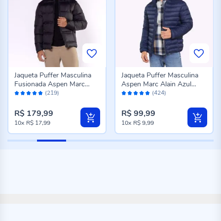
Jaqueta Puffer Masculina
Jaqueta Puffer Masculina
Fusionada Aspen Marc
Aspen Marc Alain Azul
Avaliação:
Avaliação:
Alain Preto
Marinho
(219)
(424)
96%
96%
R$ 179,99
R$ 99,99
10x
R$ 17,99
10x
R$ 9,99