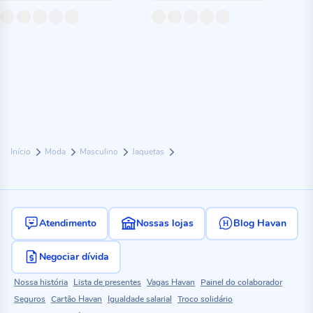
Início
Moda
Masculino
Jaquetas
Atendimento
Nossas lojas
Blog Havan
Negociar dívida
Nossa história
Lista de presentes
Vagas Havan
Painel do colaborador
Seguros
Cartão Havan
Igualdade salarial
Troco solidário