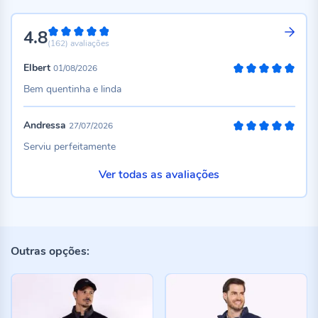
4.8
96%
(162)
avaliações
Elbert
01/08/2026
100%
Bem quentinha e linda
Andressa
27/07/2026
100%
Serviu perfeitamente
Ver todas as avaliações
Outras opções: