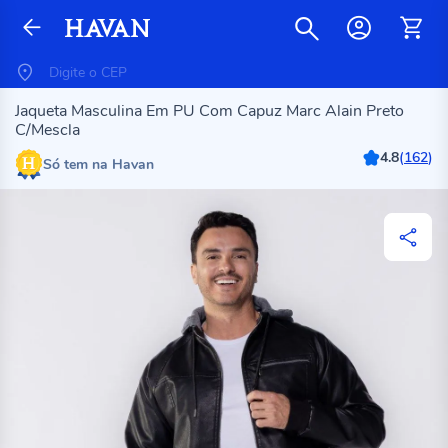
Jaqueta Masculina Em PU Com Capuz Marc Alain Preto
C/Mescla
4.8
(
162
)
Só tem na Havan