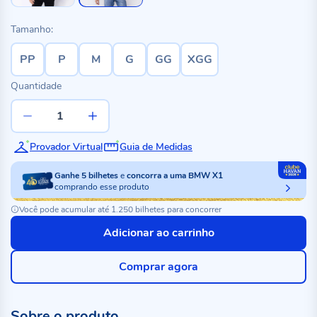
Tamanho:
PP
P
M
G
GG
XGG
Quantidade
Provador Virtual
Guia de Medidas
Ganhe
5
bilhetes
e
concorra a uma BMW X1
comprando esse produto
Você pode acumular até 1.250 bilhetes para concorrer
Adicionar ao carrinho
Comprar agora
Sobre o produto