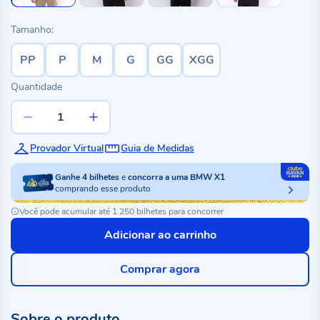
Tamanho:
PP
P
M
G
GG
XGG
Quantidade
Provador Virtual
Guia de Medidas
Ganhe
4
bilhetes
e
concorra a uma BMW X1
comprando esse produto
Você pode acumular até 1.250 bilhetes para concorrer
Adicionar ao carrinho
Comprar agora
Sobre o produto