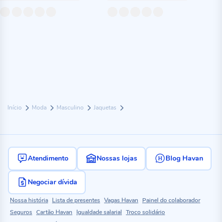
Início
Moda
Masculino
Jaquetas
Atendimento
Nossas lojas
Blog Havan
Negociar dívida
Nossa história
Lista de presentes
Vagas Havan
Painel do colaborador
Seguros
Cartão Havan
Igualdade salarial
Troco solidário