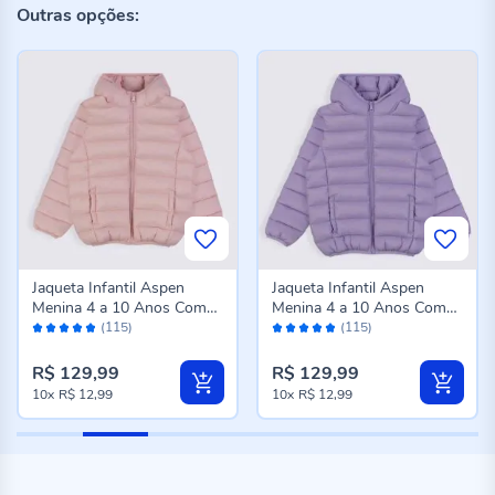
Outras opções:
Jaqueta Infantil Aspen
Jaqueta Infantil Aspen
Menina 4 a 10 Anos Com
Menina 4 a 10 Anos Com
Avaliação:
Avaliação:
Capuz Marmelada Rosa
Capuz Marmelada Lilas
(115)
(115)
96%
96%
R$ 129,99
R$ 129,99
10x
R$ 12,99
10x
R$ 12,99