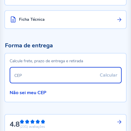
Ficha Técnica
Forma de entrega
Calcule frete, prazo de entrega e retirada
Calcular
CEP
Não sei meu CEP
4.8
96%
(231)
avaliações