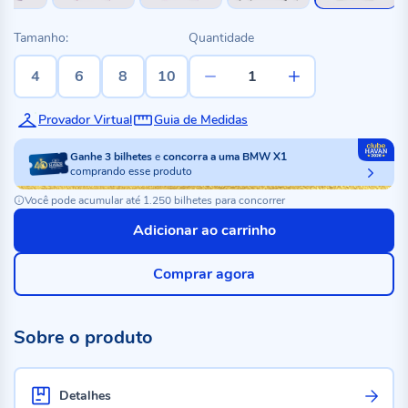
Tamanho:
Quantidade
4
6
8
10
Provador Virtual
Guia de Medidas
Ganhe
3
bilhetes
e
concorra a uma BMW X1
comprando esse produto
Você pode acumular até 1.250 bilhetes para concorrer
Adicionar ao carrinho
Comprar agora
Sobre o produto
Detalhes