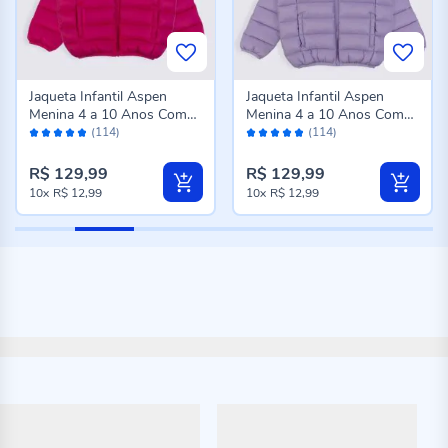
Jaqueta Infantil Aspen
Jaqueta Infantil Aspen
Menina 4 a 10 Anos Com
Menina 4 a 10 Anos Com
Avaliação:
Avaliação:
Capuz Marmelada Pink
Capuz Marmelada Lilas
(114)
(114)
96%
96%
R$ 129,99
R$ 129,99
10x
R$ 12,99
10x
R$ 12,99