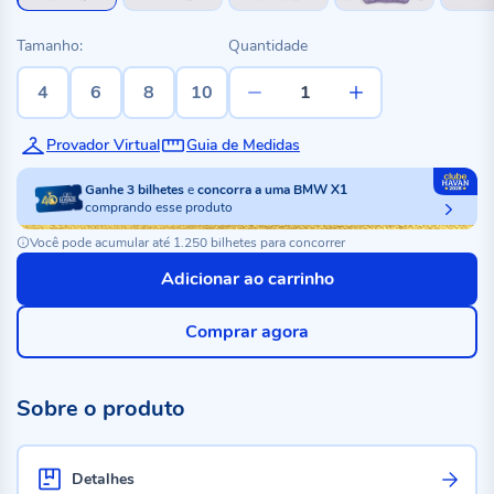
Tamanho:
Quantidade
4
6
8
10
Provador Virtual
Guia de Medidas
Ganhe
3
bilhetes
e
concorra a uma BMW X1
comprando esse produto
Você pode acumular até 1.250 bilhetes para concorrer
Adicionar ao carrinho
Comprar agora
Sobre o produto
Detalhes