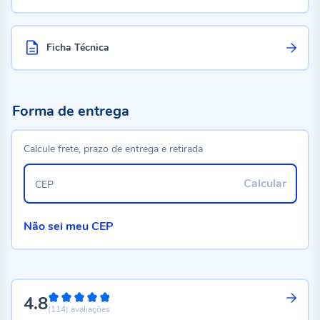
Ficha Técnica
Forma de entrega
Calcule frete, prazo de entrega e retirada
Calcular
CEP
Não sei meu CEP
4.8
96%
(114)
avaliações