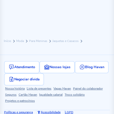
Início
Moda
Para Meninas
Jaquetas e Casacos
Atendimento
Nossas lojas
Blog Havan
Negociar dívida
Nossa história
Lista de presentes
Vagas Havan
Painel do colaborador
Seguros
Cartão Havan
Igualdade salarial
Troco solidário
Projetos e patrocínios
Políticas e segurança
Acessibilidade
LGPD