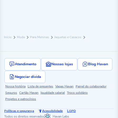
Início
Moda
Para Meninas
Jaquetas e Casacos
Atendimento
Nossas lojas
Blog Havan
Negociar dívida
Nossa história
Lista de presentes
Vagas Havan
Painel do colaborador
Seguros
Cartão Havan
Igualdade salarial
Troco solidário
Projetos e patrocínios
Políticas e segurança
Acessibilidade
LGPD
Todos os direitos reservados
Havan Labs