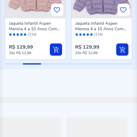
Jaqueta Infantil Aspen
Jaqueta Infantil Aspen
Menina 4 a 10 Anos Com
Menina 4 a 10 Anos Com
Avaliação:
Avaliação:
Capuz Marmelada Rosa
Capuz Marmelada Lilas
(116)
(116)
96%
96%
R$ 129,99
R$ 129,99
10x
R$ 12,99
10x
R$ 12,99