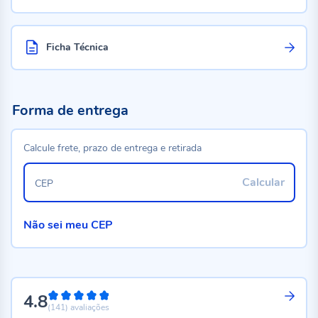
Ficha Técnica
Forma de entrega
Calcule frete, prazo de entrega e retirada
Calcular
CEP
Não sei meu CEP
4.8
96%
(141)
avaliações