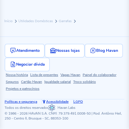
Início
Utilidades Domésticas
Garrafas
Atendimento
Nossas lojas
Blog Havan
Negociar dívida
Nossa história
Lista de presentes
Vagas Havan
Painel do colaborador
Seguros
Cartão Havan
Igualdade salarial
Troco solidário
Projetos e patrocínios
Políticas e segurança
Acessibilidade
LGPD
Todos os direitos reservados
Havan Labs
© 1986 - 2026 HAVAN S.A. CNPJ: 79.379.491.0008-50 | Rod. Antônio Heil,
250 - Centro II, Brusque - SC, 88353-100