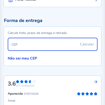
Forma de entrega
Calcule frete, prazo de entrega e retirada
Calcular
CEP
Não sei meu CEP
3.6
72%
(27)
avaliações
Aparecida
07/07/2026
100%
Amei