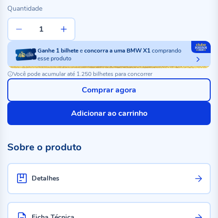
Quantidade
Ganhe
1
bilhete
e
concorra a uma BMW X1
comprando
esse produto
Você pode acumular até 1.250 bilhetes para concorrer
Comprar agora
Adicionar ao carrinho
Sobre o produto
Detalhes
Ficha Técnica