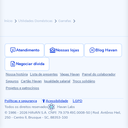
Início
Utilidades Domésticas
Garrafas
Atendimento
Nossas lojas
Blog Havan
Negociar dívida
Nossa história
Lista de presentes
Vagas Havan
Painel do colaborador
Seguros
Cartão Havan
Igualdade salarial
Troco solidário
Projetos e patrocínios
Políticas e segurança
Acessibilidade
LGPD
Todos os direitos reservados
Havan Labs
© 1986 - 2026 HAVAN S.A. CNPJ: 79.379.491.0008-50 | Rod. Antônio Heil,
250 - Centro II, Brusque - SC, 88353-100