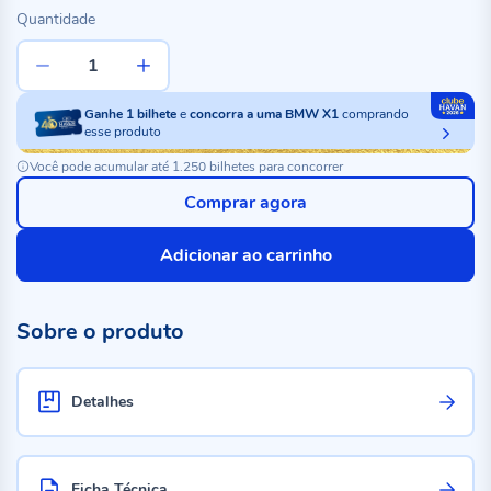
Quantidade
Ganhe
1
bilhete
e
concorra a uma BMW X1
comprando
esse produto
Você pode acumular até 1.250 bilhetes para concorrer
Comprar agora
Adicionar ao carrinho
Sobre o produto
Detalhes
Ficha Técnica