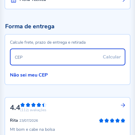
Forma de entrega
Calcule frete, prazo de entrega e retirada
Calcular
CEP
Não sei meu CEP
4.4
88%
(112)
avaliações
Rita
23/07/2026
100%
Mt bom e cabe na bolsa