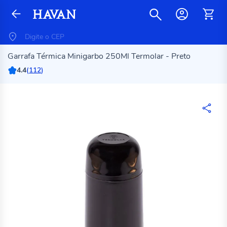
Garrafa Térmica Minigarbo 250Ml Termolar - Preto
4.4
(
112
)