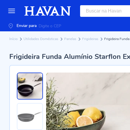
Enviar para
Início
Utilidades Domésticas
Panelas
Frigideiras
Frigideira Funda
Frigideira Funda Alumínio Starflon E