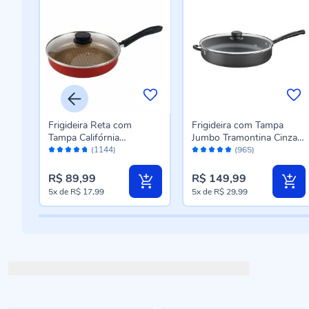
Frigideira Reta com
Frigideira com Tampa
Tampa Califórnia
Jumbo Tramontina Cinza
Avaliação:
Avaliação:
Tramontina 24Cm -
Escuro - 30cm
(1144)
(965)
94%
98%
Vermelho
R$ 89,99
R$ 149,99
5x
de
R$ 17,99
5x
de
R$ 29,99