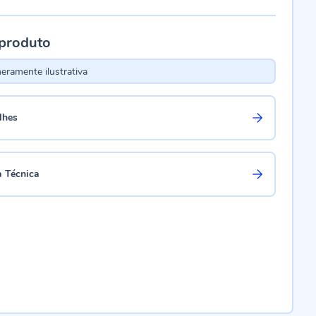
 produto
ramente ilustrativa
lhes
a Técnica