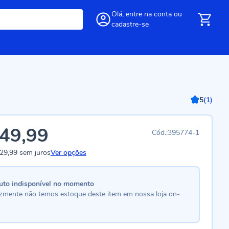
Olá,
entre
na conta
ou
cadastre-se
5
(
1
)
49,99
395774-1
29,99
sem juros
Ver opções
uto indisponível no momento
lizmente não temos estoque deste item em nossa loja on-