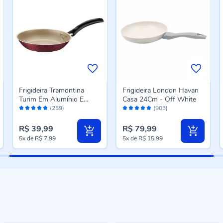
Frigideira Tramontina
Frigideira London Havan
Turim Em Alumínio E
Casa 24Cm - Off White
Avaliação:
Avaliação:
Antiaderente 20Cm -
(259)
(903)
96%
96%
Vermelha
R$ 39,99
R$ 79,99
5x
de
R$ 7,99
5x
de
R$ 15,99