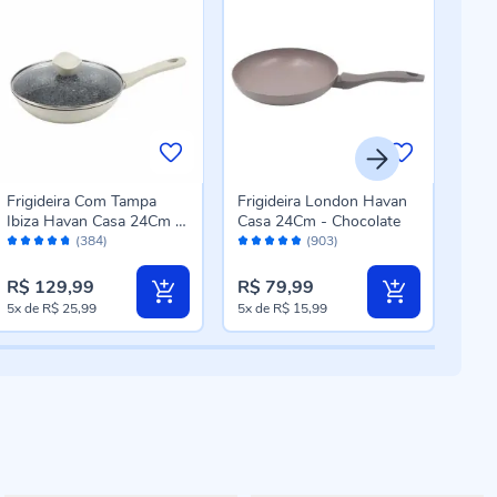
Frigideira Com Tampa
Frigideira London Havan
Fri
Ibiza Havan Casa 24Cm -
Casa 24Cm - Chocolate
Cas
Avaliação:
Avaliação:
Aval
Baunilha
Mar
(384)
(903)
94%
96%
96
R$ 129,99
R$ 79,99
R$ 
5x
de
R$ 25,99
5x
de
R$ 15,99
5x
d