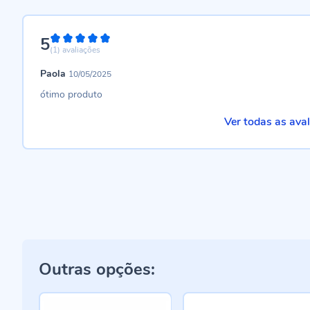
5
100%
(1)
avaliações
Paola
10/05/2025
ótimo produto
Ver todas as ava
Outras opções: