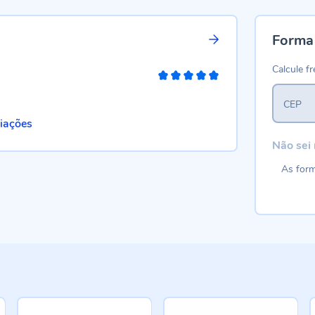
Forma
Calcule fr
100%
CEP
liações
Não sei
As form