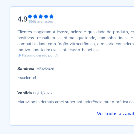
4.9
98%
(599)
avaliações
Clientes elogiaram a leveza, beleza e qualidade do produto, 
positivos ressaltam a ótima qualidade, tamanho ideal e
compatibilidade com fogão vitrocerâmico, a maioria considera 
motivo apontado: excelente custo-benefício.
Resumo gerado por IA
Sandreia
04/02/2026
Excelente!
Vanilda
06/01/2026
Maravilhosa demais amei super anti aderência muito prática c
Ver todas as ava