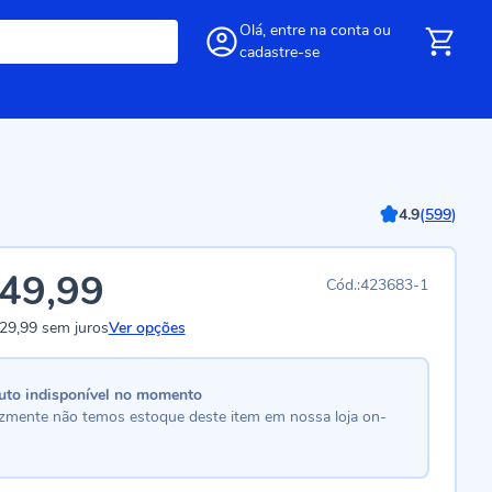
Olá,
entre
na conta
ou
cadastre-se
4.9
(
599
)
49,99
423683-1
29,99
sem juros
Ver opções
uto indisponível no momento
lizmente não temos estoque deste item em nossa loja on-