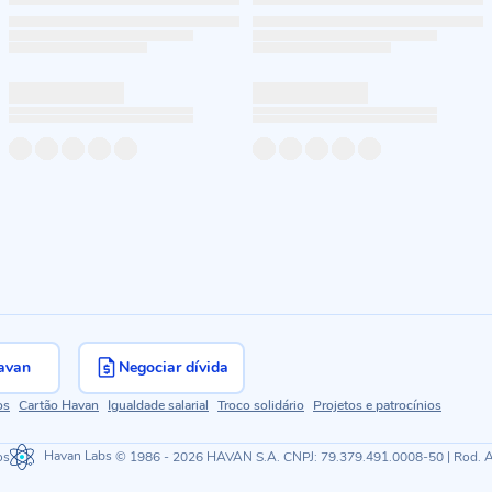
avan
Negociar dívida
os
Cartão Havan
Igualdade salarial
Troco solidário
Projetos e patrocínios
os
Havan Labs
© 1986 - 2026 HAVAN S.A. CNPJ: 79.379.491.0008-50 | Rod. Ant