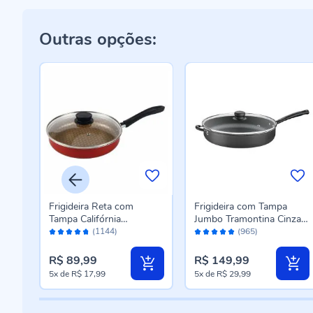
Outras opções:
Frigideira Reta com
Frigideira com Tampa
Tampa Califórnia
Jumbo Tramontina Cinza
Avaliação:
Avaliação:
Tramontina 24Cm -
Escuro - 30cm
(1144)
(965)
94%
98%
Vermelho
R$ 89,99
R$ 149,99
5x
de
R$ 17,99
5x
de
R$ 29,99