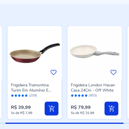
Frigideira Tramontina
Frigideira London Havan
Turim Em Alumínio E
Casa 24Cm - Off White
Avaliação:
Avaliação:
Antiaderente 20Cm -
(259)
(903)
96%
96%
Vermelha
R$ 39,99
R$ 79,99
5x
de
R$ 7,99
5x
de
R$ 15,99