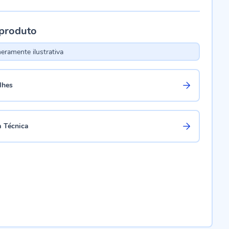
 produto
ramente ilustrativa
lhes
a Técnica