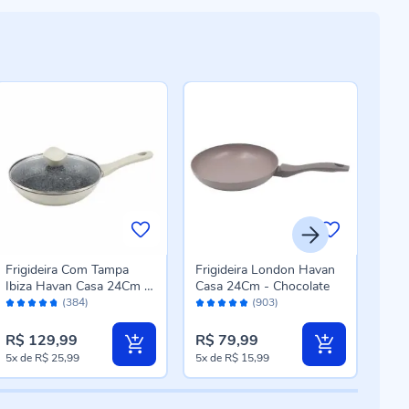
Frigideira Com Tampa
Frigideira London Havan
Fri
Ibiza Havan Casa 24Cm -
Casa 24Cm - Chocolate
Cas
Avaliação:
Avaliação:
Aval
Baunilha
Mar
(384)
(903)
94%
96%
96
R$ 129,99
R$ 79,99
R$ 
5x
de
R$ 25,99
5x
de
R$ 15,99
5x
d