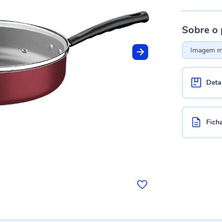
Sobre o
Imagem me
Deta
Fich