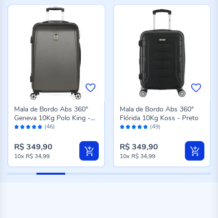
Mala de Bordo Abs 360°
Mala de Bordo Abs 360°
Geneva 10Kg Polo King -
Flórida 10Kg Koss - Preto
Avaliação:
Avaliação:
Grafite
(46)
(49)
96%
98%
R$ 349,90
R$ 349,90
10x
R$ 34,99
10x
R$ 34,99