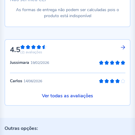
As formas de entrega não podem ser calculadas pois o
produto está indisponível
4.5
90%
(2)
avaliações
Jussimara
19/02/2026
100%
Carlos
14/06/2026
80%
Ver todas as avaliações
Outras opções: