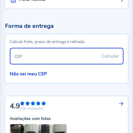
Forma de entrega
Calcule frete, prazo de entrega e retirada
Calcular
CEP
Não sei meu CEP
4.9
98%
(68)
avaliações
Avaliações com fotos