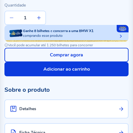
Quantidade
Ganhe
8
bilhetes
e
concorra a uma BMW X1
comprando esse produto
Você pode acumular até 1.250 bilhetes para concorrer
Comprar agora
Adicionar ao carrinho
Sobre o produto
Detalhes
Ficha Técnica