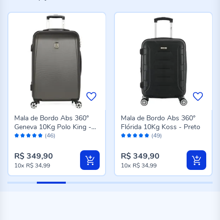
Mala de Bordo Abs 360°
Mala de Bordo Abs 360°
Geneva 10Kg Polo King -
Flórida 10Kg Koss - Preto
Avaliação:
Avaliação:
Grafite
(46)
(49)
96%
98%
R$ 349,90
R$ 349,90
10x
R$ 34,99
10x
R$ 34,99