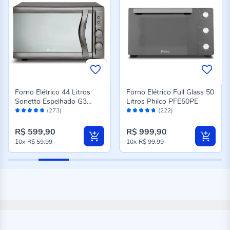
Forno Elétrico 44 Litros
Forno Elétrico Full Glass 50
Sonetto Espelhado G3
Litros Philco PFE50PE
Avaliação:
Avaliação:
Mueller
(273)
(222)
96%
94%
R$ 599,90
R$ 999,90
10x
R$ 59,99
10x
R$ 99,99