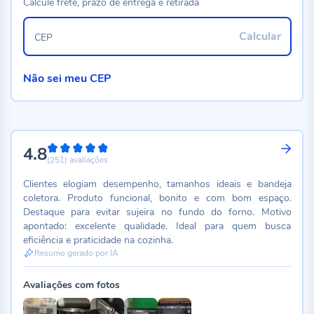
Calcule frete, prazo de entrega e retirada
Calcular
CEP
Não sei meu CEP
4.8
96%
(251)
avaliações
Clientes elogiam desempenho, tamanhos ideais e bandeja
coletora. Produto funcional, bonito e com bom espaço.
Destaque para evitar sujeira no fundo do forno. Motivo
apontado: excelente qualidade. Ideal para quem busca
eficiência e praticidade na cozinha.
Resumo gerado por IA
Avaliações com fotos