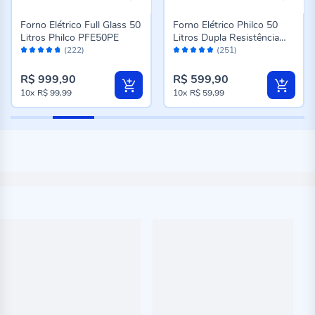
Forno Elétrico Full Glass 50
Forno Elétrico Philco 50
Litros Philco PFE50PE
Litros Dupla Resistência
Avaliação:
Avaliação:
PFE52P
(222)
(251)
94%
96%
R$ 999,90
R$ 599,90
10x
R$ 99,99
10x
R$ 59,99