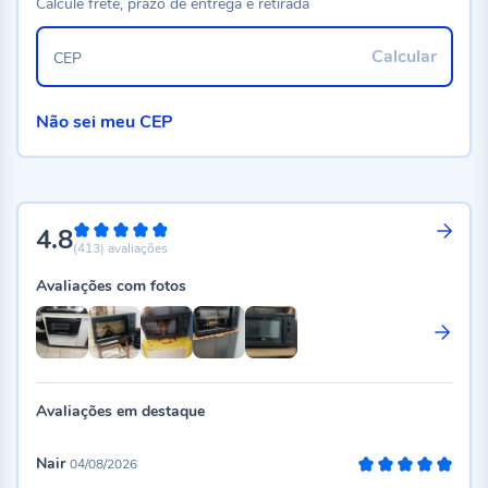
Calcule frete, prazo de entrega e retirada
Calcular
CEP
Não sei meu CEP
4.8
96%
(413)
avaliações
Avaliações com fotos
Avaliações em destaque
Nair
04/08/2026
100%