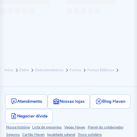
Início
Eletro
Eletrodomésticos
Fornos
Fornos Elétricos
Atendimento
Nossas lojas
Blog Havan
Negociar dívida
Nossa história
Lista de presentes
Vagas Havan
Painel do colaborador
Seguros
Cartão Havan
Igualdade salarial
Troco solidário