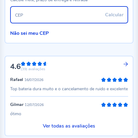
Calcular
CEP
Não sei meu CEP
4.6
92%
(39)
avaliações
Rafael
16/07/2026
100%
Top bateria dura muito e o cancelamento de ruido e excelente
Gilmar
12/07/2026
100%
ótimo
Ver todas as avaliações