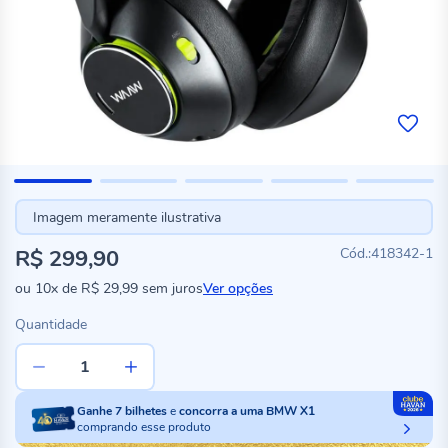
Imagem meramente ilustrativa
R$ 299,90
418342-1
ou
10x
de
R$ 29,99
sem juros
Ver opções
Quantidade
Ganhe
7
bilhetes
e
concorra a uma BMW X1
comprando esse produto