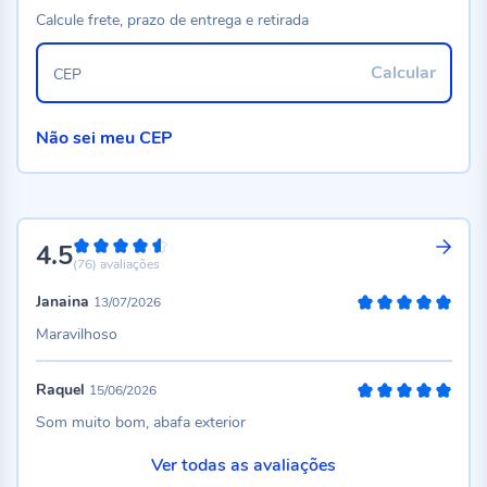
Calcule frete, prazo de entrega e retirada
Calcular
CEP
Não sei meu CEP
4.5
90%
(76)
avaliações
Janaina
13/07/2026
100%
Maravilhoso
Raquel
15/06/2026
100%
Som muito bom, abafa exterior
Ver todas as avaliações