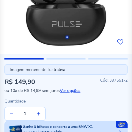
Imagem meramente ilustrativa
R$ 149,90
397551-2
ou
10x
de
R$ 14,99
sem juros
Ver opções
Quantidade
Ganhe
3
bilhetes
e
concorra a uma BMW X1
comprando esse produto