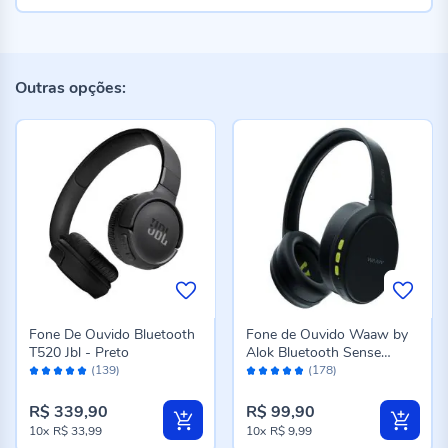
Outras opções:
Fone De Ouvido Bluetooth
Fone de Ouvido Waaw by
T520 Jbl - Preto
Alok Bluetooth Sense
Avaliação:
Avaliação:
200Hb - Preto
(139)
(178)
98%
96%
R$ 339,90
R$ 99,90
10x
R$ 33,99
10x
R$ 9,99