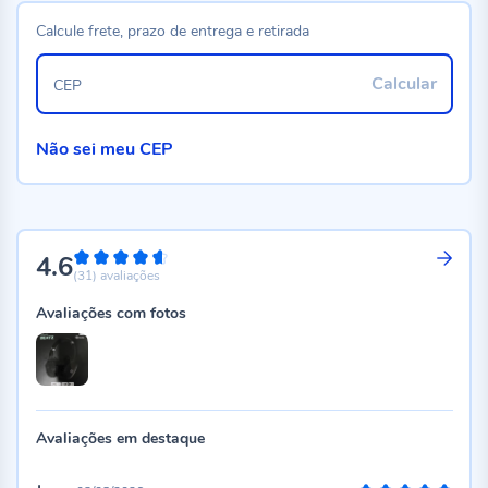
Calcule frete, prazo de entrega e retirada
Calcular
CEP
Não sei meu CEP
4.6
92%
(31)
avaliações
Avaliações com fotos
Avaliações em destaque