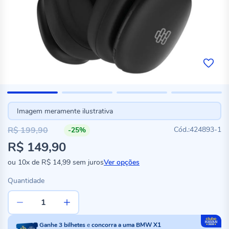
Imagem meramente ilustrativa
R$ 199,90
424893-1
-25%
Preço
R$ 149,90
especial
ou
10x
de
R$ 14,99
sem juros
Ver opções
Quantidade
Ganhe
3
bilhetes
e
concorra a uma BMW X1