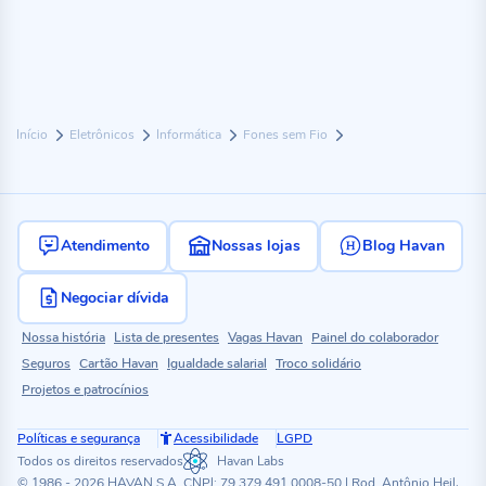
Início
Eletrônicos
Informática
Fones sem Fio
Atendimento
Nossas lojas
Blog Havan
Negociar dívida
Nossa história
Lista de presentes
Vagas Havan
Painel do colaborador
Seguros
Cartão Havan
Igualdade salarial
Troco solidário
Projetos e patrocínios
Políticas e segurança
Acessibilidade
LGPD
Todos os direitos reservados
Havan Labs
© 1986 - 2026 HAVAN S.A. CNPJ: 79.379.491.0008-50 | Rod. Antônio Heil,