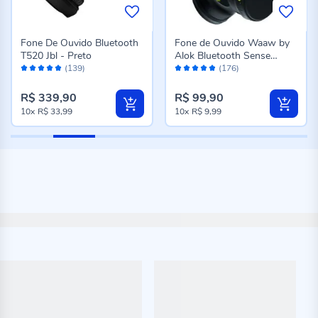
Fone De Ouvido Bluetooth
Fone de Ouvido Waaw by
T520 Jbl - Preto
Alok Bluetooth Sense
Avaliação:
Avaliação:
200Hb - Preto
(139)
(176)
98%
96%
R$ 339,90
R$ 99,90
10x
R$ 33,99
10x
R$ 9,99