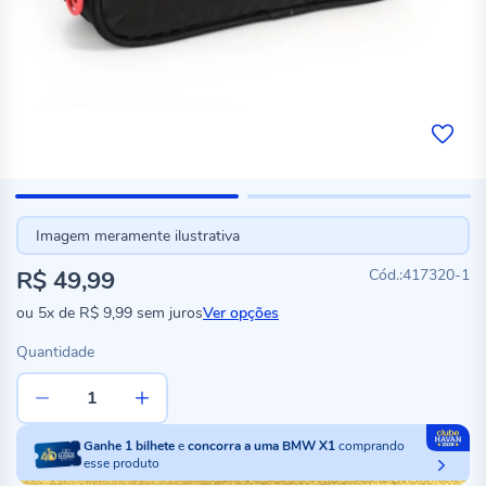
Imagem meramente ilustrativa
R$ 49,99
417320-1
ou
5x
de
R$ 9,99
sem juros
Ver opções
Quantidade
Ganhe
1
bilhete
e
concorra a uma BMW X1
comprando
esse produto