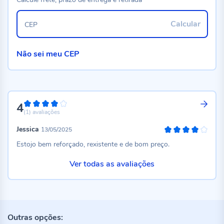
Calcular
CEP
Não sei meu CEP
4
80%
(1)
avaliações
Jessica
13/05/2025
80%
Estojo bem reforçado, rexistente e de bom preço.
Ver todas as avaliações
Outras opções: