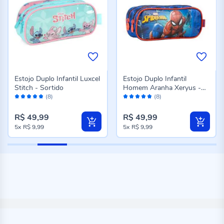
Estojo Duplo Infantil Luxcel
Estojo Duplo Infantil
Stitch - Sortido
Homem Aranha Xeryus -
Avaliação:
Avaliação:
Azul
(8)
(8)
96%
96%
R$ 49,99
R$ 49,99
5x
R$ 9,99
5x
R$ 9,99