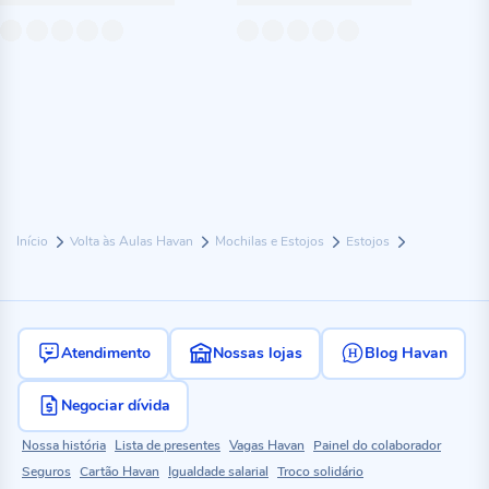
Início
Volta às Aulas Havan
Mochilas e Estojos
Estojos
Atendimento
Nossas lojas
Blog Havan
Negociar dívida
Nossa história
Lista de presentes
Vagas Havan
Painel do colaborador
Seguros
Cartão Havan
Igualdade salarial
Troco solidário