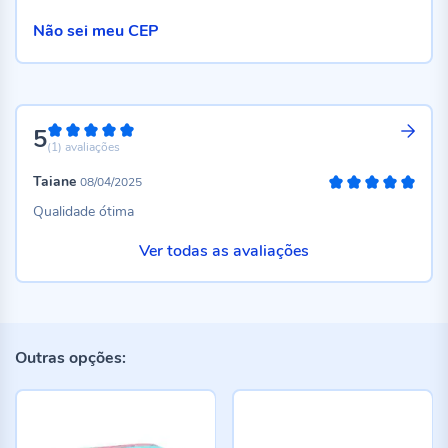
Não sei meu CEP
5
100%
(1)
avaliações
Taiane
08/04/2025
100%
Qualidade ótima
Ver todas as avaliações
Outras opções: