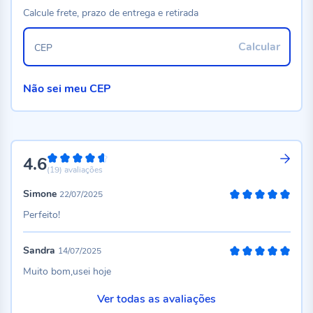
Calcule frete, prazo de entrega e retirada
Calcular
CEP
Não sei meu CEP
4.6
92%
(19)
avaliações
Simone
22/07/2025
100%
Perfeito!
Sandra
14/07/2025
100%
Muito bom,usei hoje
Ver todas as avaliações