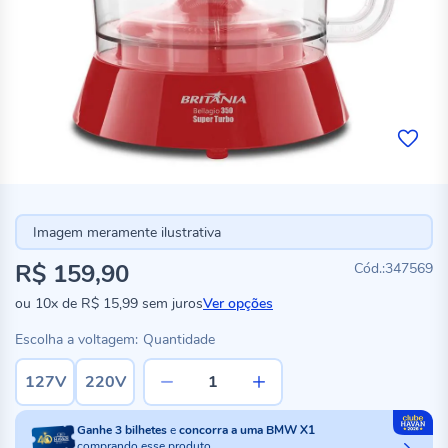
Imagem meramente ilustrativa
R$ 159,90
347569
ou
10x
de
R$ 15,99
sem juros
Ver opções
Escolha a voltagem:
Quantidade
127V
220V
Ganhe
3
bilhetes
e
concorra a uma BMW X1
comprando esse produto