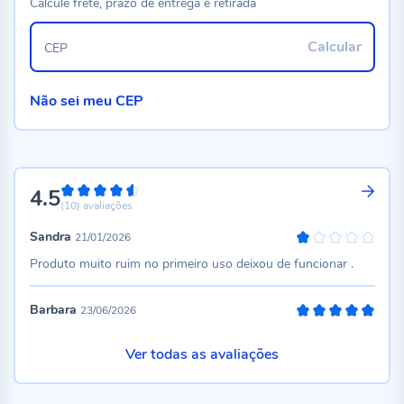
Calcule frete, prazo de entrega e retirada
Calcular
CEP
Não sei meu CEP
4.5
90%
(10)
avaliações
Sandra
21/01/2026
20%
Produto muito ruim no primeiro uso deixou de funcionar .
Barbara
23/06/2026
100%
Ver todas as avaliações