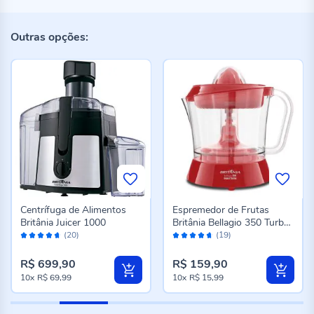
Outras opções:
Centrífuga de Alimentos
Espremedor de Frutas
Britânia Juicer 1000
Britânia Bellagio 350 Turbo
Avaliação:
Avaliação:
Vermelho
(20)
(19)
92%
92%
R$ 699,90
R$ 159,90
10x
R$ 69,99
10x
R$ 15,99