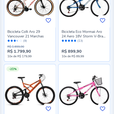
Bicicleta Colli Aro 29
Bicicleta Eco Mormaii Aro
Vancouver 21 Marchas
24 Aero 18V Storm V-Brake
Avaliação:
Avaliação:
- Azul
(9)
(13)
66%
94%
R$ 1.899,90
R$ 1.799,90
R$ 899,90
Preço
10x
de
R$ 179,99
10x
de
R$ 89,99
especial
-21%