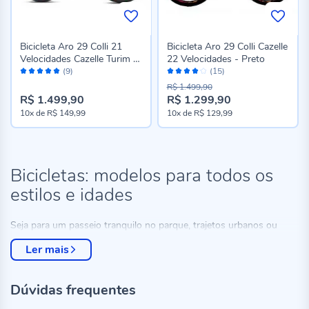
Bicicleta Aro 29 Colli 21
Bicicleta Aro 29 Colli Cazelle
Velocidades Cazelle Turim -
22 Velocidades - Preto
Avaliação:
Avaliação:
Preto
(9)
(15)
100%
82%
R$ 1.499,90
R$ 1.499,90
R$ 1.299,90
Preço
10x
de
R$ 149,99
10x
de
R$ 129,99
especial
Bicicletas: modelos para todos os
estilos e idades
Seja para um passeio tranquilo no parque, trajetos urbanos ou
aventuras em trilhas, pedalar é uma prática que combina saúde,
Ler mais
lazer e bem-estar. Na Havan, você encontra uma variedade de
bicicletas para todos os perfis: desde quem está começando a
pedalar até quem já é adepto do ciclismo esportivo. Modelos de
Dúvidas frequentes
aro 20, 24, 26 e 29
garantem opções para crianças, adolescentes
e adultos
, oferecendo conforto, segurança e praticidade.