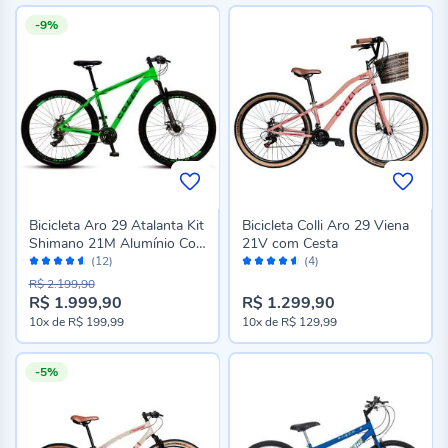
-9%
Bicicleta Aro 29 Atalanta Kit
Bicicleta Colli Aro 29 Viena
Shimano 21M Alumínio Colli
21V com Cesta
Avaliação:
Avaliação:
- Verde Neon
(12)
(4)
90%
90%
R$ 2.199,90
R$ 1.999,90
R$ 1.299,90
Preço
10x
de
R$ 199,99
10x
de
R$ 129,99
especial
-5%