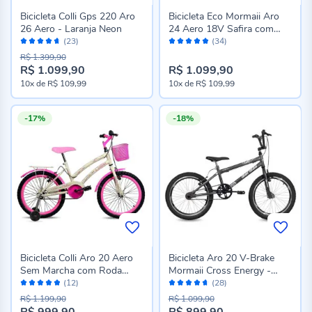
Bicicleta Colli Gps 220 Aro
Bicicleta Eco Mormaii Aro
26 Aero - Laranja Neon
24 Aero 18V Safira com
Avaliação:
Avaliação:
Cesta - Rosa
(23)
(34)
92%
96%
R$ 1.399,90
R$ 1.099,90
R$ 1.099,90
Preço
10x
de
R$ 109,99
10x
de
R$ 109,99
especial
-17%
-18%
Bicicleta Colli Aro 20 Aero
Bicicleta Aro 20 V-Brake
Sem Marcha com Roda
Mormaii Cross Energy -
Avaliação:
Avaliação:
Lateral - Bege Retrô
Chumbo
(12)
(28)
96%
92%
R$ 1.199,90
R$ 1.099,90
R$ 999,90
R$ 899,90