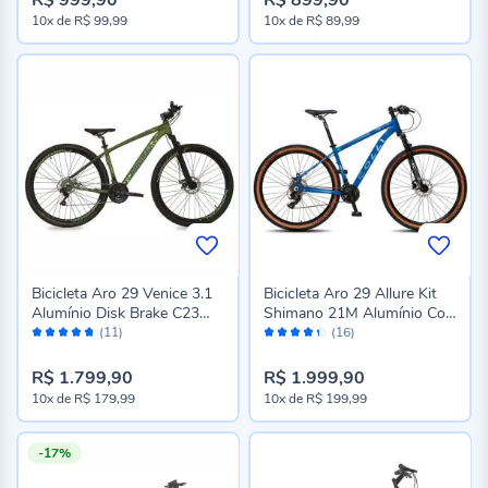
Preço
Preço
10x
de
R$ 99,99
10x
de
R$ 89,99
especial
especial
Bicicleta Aro 29 Venice 3.1
Bicicleta Aro 29 Allure Kit
Alumínio Disk Brake C23
Shimano 21M Alumínio Colli
Avaliação:
Avaliação:
Mormaii - Verde
- Azul
(11)
(16)
94%
86%
R$ 1.799,90
R$ 1.999,90
10x
de
R$ 179,99
10x
de
R$ 199,99
-17%