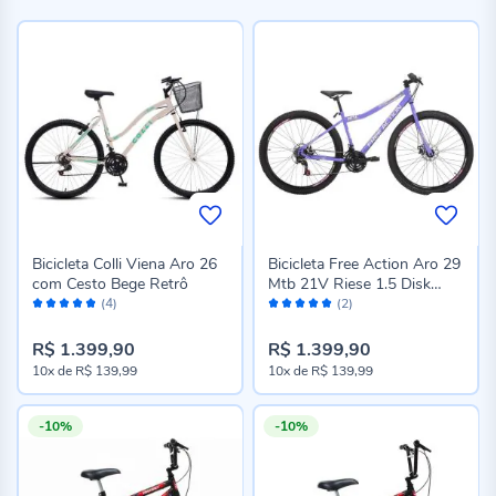
Bicicleta Colli Viena Aro 26
Bicicleta Free Action Aro 29
com Cesto Bege Retrô
Mtb 21V Riese 1.5 Disk
Avaliação:
Avaliação:
Brake
(4)
(2)
96%
100%
R$ 1.399,90
R$ 1.399,90
10x
de
R$ 139,99
10x
de
R$ 139,99
-10%
-10%