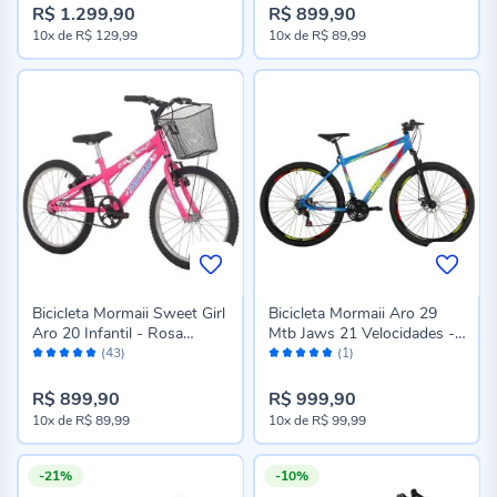
R$ 1.299,90
R$ 899,90
10x
de
R$ 129,99
10x
de
R$ 89,99
Bicicleta Mormaii Sweet Girl
Bicicleta Mormaii Aro 29
Aro 20 Infantil - Rosa
Mtb Jaws 21 Velocidades -
Avaliação:
Avaliação:
Chiclete
Azul Capri
(43)
(1)
98%
100%
R$ 899,90
R$ 999,90
10x
de
R$ 89,99
10x
de
R$ 99,99
-21%
-10%