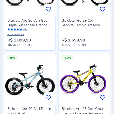
Bicicleta Aro 26 Colli Gps
Bicicleta Aro 29 Colli
Dupla Suspensão Branco -
Saphira Câmbio Traseiro
Avaliação:
BRANCA
Shimano Preto
(6)
94%
R$ 1.399,90
R$ 1.099,90
R$ 1.599,90
Preço
10x
de
R$ 109,99
10x
de
R$ 159,99
especial
-6%
-21%
Bicicleta Aro 20 Colli Dublin
Bicicleta Aro 26 Colli Grau
Sport Azul
Freios a Disco e Suspensão