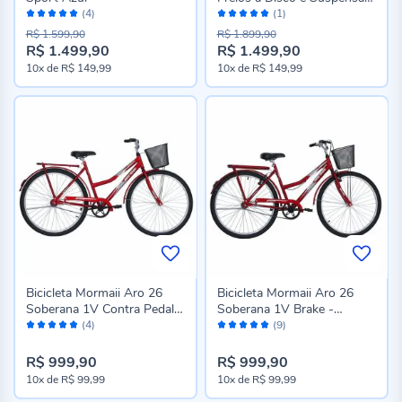
Avaliação:
Avaliação:
Dianteira -
(4)
(1)
100%
100%
AMARELO/ROXO
R$ 1.599,90
R$ 1.899,90
R$ 1.499,90
R$ 1.499,90
Preço
Preço
10x
de
R$ 149,99
10x
de
R$ 149,99
especial
especial
Bicicleta Mormaii Aro 26
Bicicleta Mormaii Aro 26
Soberana 1V Contra Pedal -
Soberana 1V Brake -
Avaliação:
Avaliação:
Vermelho
Vermelho
(4)
(9)
96%
100%
R$ 999,90
R$ 999,90
10x
de
R$ 99,99
10x
de
R$ 99,99