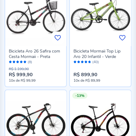
Bicicleta Aro 26 Safira com
Bicicleta Mormaii Top Lip
Cesta Mormaii - Preta
Aro 20 Infantil - Verde
Avaliação:
Avaliação:
(8)
(40)
100%
94%
R$ 1.199,90
R$ 999,90
R$ 899,90
Preço
10x
de
R$ 99,99
10x
de
R$ 89,99
especial
-13%