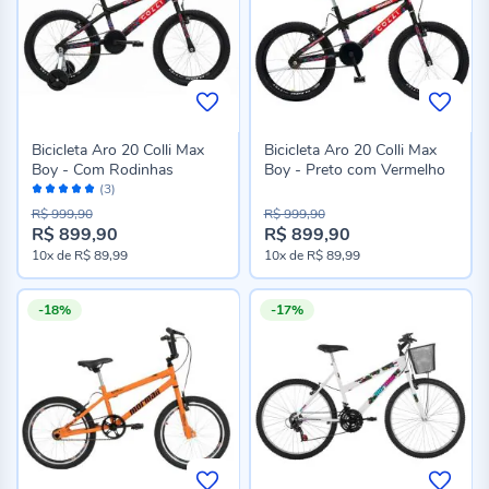
Bicicleta Aro 20 Colli Max
Bicicleta Aro 20 Colli Max
Boy - Com Rodinhas
Boy - Preto com Vermelho
Avaliação:
(3)
100%
R$ 999,90
R$ 999,90
R$ 899,90
R$ 899,90
Preço
Preço
10x
de
R$ 89,99
10x
de
R$ 89,99
especial
especial
-18%
-17%