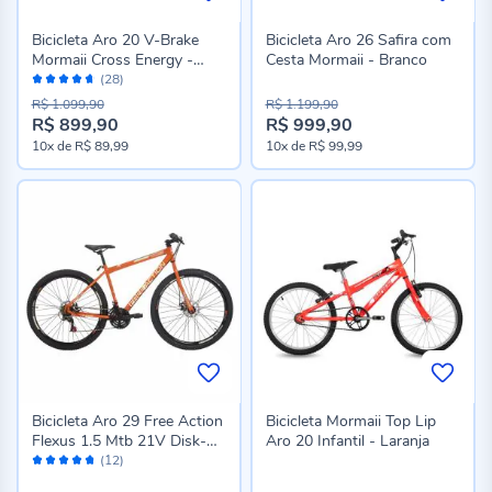
Bicicleta Aro 20 V-Brake
Bicicleta Aro 26 Safira com
Mormaii Cross Energy -
Cesta Mormaii - Branco
Avaliação:
Laranja
(28)
92%
R$ 1.099,90
R$ 1.199,90
R$ 899,90
R$ 999,90
Preço
Preço
10x
de
R$ 89,99
10x
de
R$ 99,99
especial
especial
Bicicleta Aro 29 Free Action
Bicicleta Mormaii Top Lip
Flexus 1.5 Mtb 21V Disk-
Aro 20 Infantil - Laranja
Avaliação:
Brake - Laranja
(12)
94%