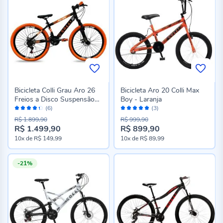
Bicicleta Colli Grau Aro 26
Bicicleta Aro 20 Colli Max
Freios a Disco Suspensão
Boy - Laranja
Avaliação:
Avaliação:
Dianteira - Preto e Laranja
(6)
(3)
86%
100%
R$ 1.899,90
R$ 999,90
R$ 1.499,90
R$ 899,90
Preço
Preço
10x
de
R$ 149,99
10x
de
R$ 89,99
especial
especial
-21%