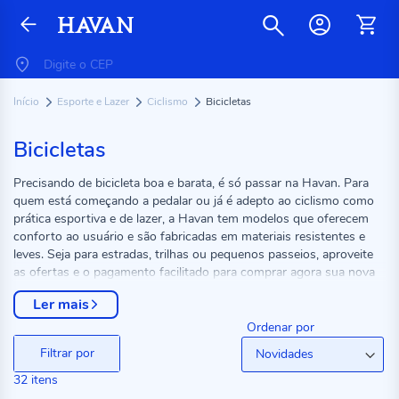
Início
Esporte e Lazer
Ciclismo
Bicicletas
Bicicletas
Precisando de bicicleta boa e barata, é só passar na Havan. Para
quem está começando a pedalar ou já é adepto ao ciclismo como
prática esportiva e de lazer, a Havan tem modelos que oferecem
conforto ao usuário e são fabricadas em materiais resistentes e
leves. Seja para estradas, trilhas ou pequenos passeios, aproveite
as ofertas e o pagamento facilitado para comprar agora sua nova
bicicleta.
Ler mais
Ordenar por
Filtrar por
32
itens