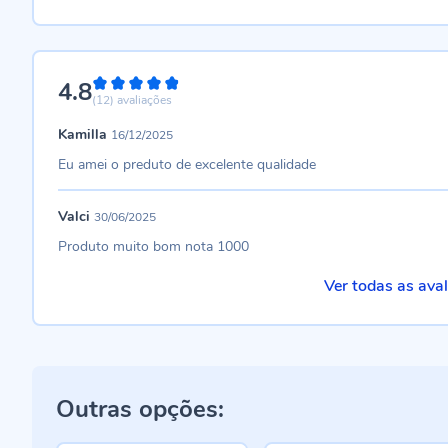
4.8
96%
(12)
avaliações
Kamilla
16/12/2025
Eu amei o preduto de excelente qualidade
Valci
30/06/2025
Produto muito bom nota 1000
Ver todas as ava
Outras opções: