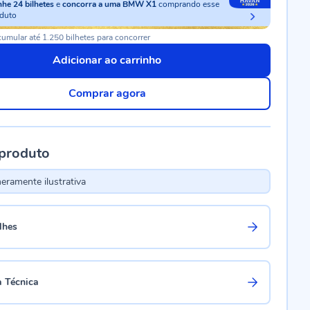
nhe
24
bilhetes
e
concorra a uma BMW X1
comprando esse
duto
umular até 1.250 bilhetes para concorrer
Adicionar ao carrinho
Comprar agora
 produto
ramente ilustrativa
lhes
a Técnica