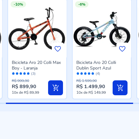
-10%
-6%
Bicicleta Aro 20 Colli Max
Bicicleta Aro 20 Colli
Boy - Laranja
Dublin Sport Azul
Avaliação:
Avaliação:
(3)
(4)
100%
100%
R$ 999,90
R$ 1.599,90
R$ 899,90
R$ 1.499,90
Preço
Preço
10x
de
R$ 89,99
10x
de
R$ 149,99
especial
especial