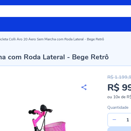
icleta Colli Aro 20 Aero Sem Marcha com Roda Lateral - Bege Retrô
cha com Roda Lateral - Bege Retrô
R$ 1.199,
R$ 9
Preço
especial
ou
10x
de
R$
Quantidade