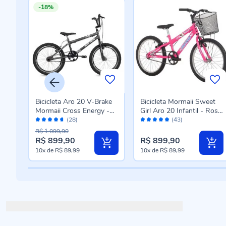
-18%
Lip
Bicicleta Aro 20 V-Brake
Bicicleta Mormaii Sweet
e
Mormaii Cross Energy -
Girl Aro 20 Infantil - Rosa
Avaliação:
Avaliação:
Chumbo
Chiclete
(28)
(43)
92%
98%
R$ 1.099,90
R$ 899,90
R$ 899,90
Preço
10x
de
R$ 89,99
10x
de
R$ 89,99
especial