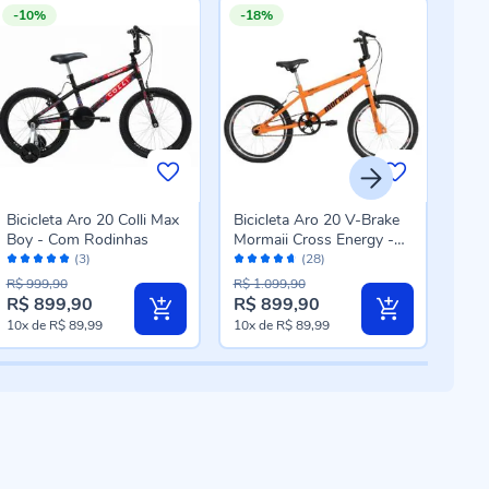
-10%
-18%
-1
Bicicleta Aro 20 Colli Max
Bicicleta Aro 20 V-Brake
Bici
Boy - Com Rodinhas
Mormaii Cross Energy -
Boy
Avaliação:
Avaliação:
Laranja
Ver
(3)
(28)
100%
92%
R$ 999,90
R$ 1.099,90
R$ 9
R$ 899,90
R$ 899,90
R$ 
Preço
Preço
Pre
10x
de
R$ 89,99
10x
de
R$ 89,99
10x
especial
especial
esp