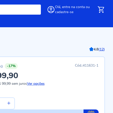
Olá,
entre
na conta
ou
cadastre-se
4.8
(
12
)
411631-1
-17%
90
99,90
 99,99
sem juros
Ver opções