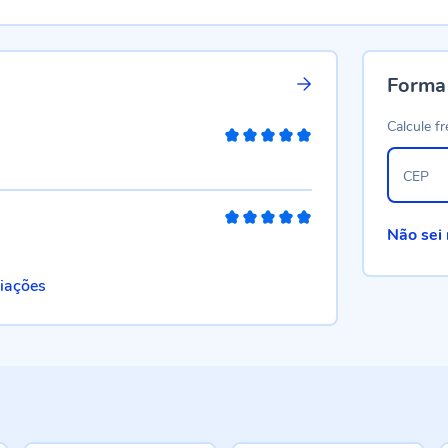
Forma
Calcule fr
100%
CEP
100%
Não sei
liações