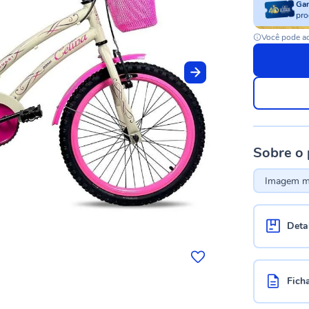
Ga
pro
Você pode ac
Sobre o
Imagem me
Deta
Fich