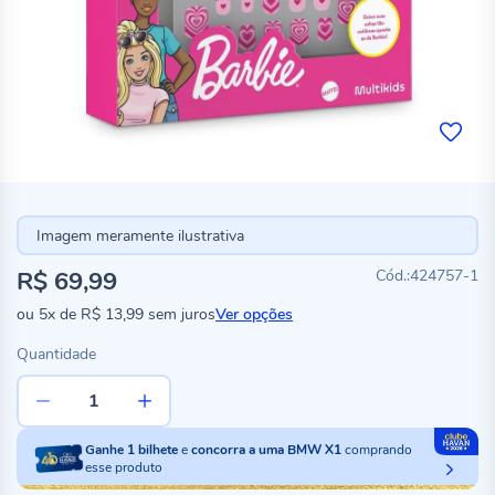
Imagem meramente ilustrativa
R$ 69,99
424757-1
ou
5x
de
R$ 13,99
sem juros
Ver opções
Quantidade
Ganhe
1
bilhete
e
concorra a uma BMW X1
comprando
esse produto