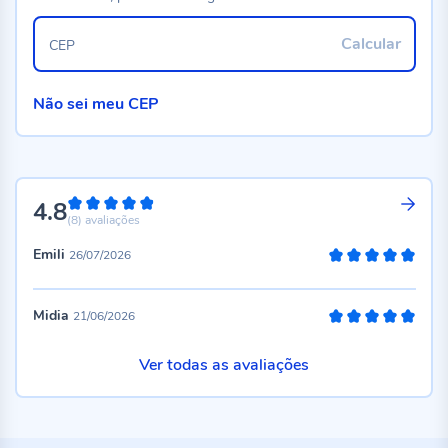
Calcular
CEP
Não sei meu CEP
4.8
96%
(8)
avaliações
Emili
26/07/2026
100%
Midia
21/06/2026
100%
Ver todas as avaliações