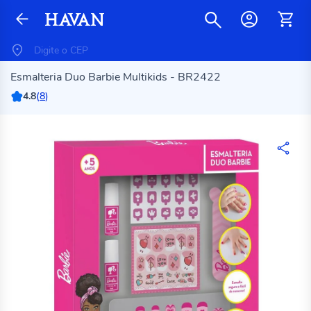
Esmalteria Duo Barbie Multikids - BR2422
4.8
(
8
)