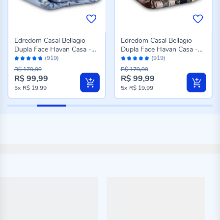
Edredom Casal Bellagio
Edredom Casal Bellagio
Dupla Face Havan Casa -
Dupla Face Havan Casa -
Avaliação:
Avaliação:
Jade Floral Azul
Caio Geo Azul
(919)
(919)
96%
96%
R$ 179,99
R$ 179,99
R$ 99,99
R$ 99,99
Preço
Preço
5x
R$ 19,99
5x
R$ 19,99
especial
especial