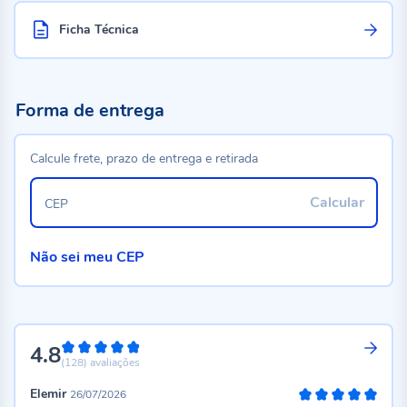
Ficha Técnica
Forma de entrega
Calcule frete, prazo de entrega e retirada
Calcular
CEP
Não sei meu CEP
4.8
96%
(128)
avaliações
Elemir
26/07/2026