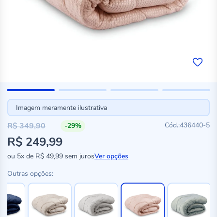
Imagem meramente ilustrativa
R$ 349,90
436440-5
-29%
Preço
R$ 249,99
especial
ou
5x
de
R$ 49,99
sem juros
Ver opções
Outras opções: