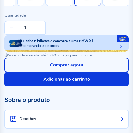
Quantidade
Ganhe
6
bilhetes
e
concorra a uma BMW X1
comprando esse produto
Você pode acumular até 1.250 bilhetes para concorrer
Comprar agora
Adicionar ao carrinho
Sobre o produto
Detalhes