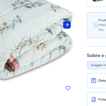
Prod
Infe
line
Sobre o
Imagem me
Deta
Fich