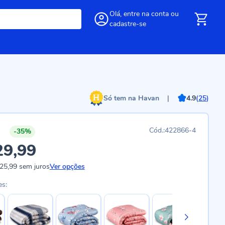
Olá,
entre
na conta
ou
cadastre-se
Só tem na Havan
|
4.9
(
25
)
422866-4
-35%
29,99
25,99
sem juros
Ver opções
es: