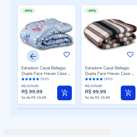
-44%
-44%
%
Edredom Casal Bellagio
Edredom Casal Bellagio
Dupla Face Havan Casa -
Dupla Face Havan Casa -
Avaliação:
Avaliação:
-
Jade Floral Azul
Caio Geo Azul
(905)
(905)
96%
96%
R$ 179,99
R$ 179,99
R$ 99,99
R$ 99,99
Preço
Preço
5x
de
R$ 19,99
5x
de
R$ 19,99
especial
especial