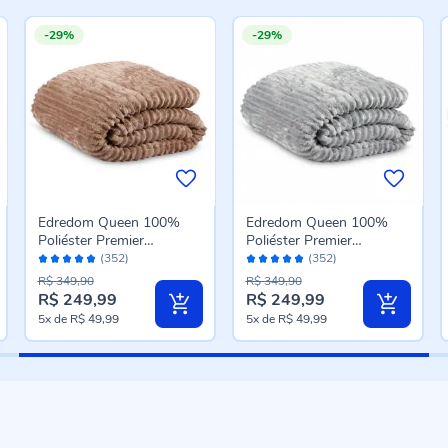
-29%
-29%
Edredom Queen 100%
Edredom Queen 100%
Poliéster Premier
Poliéster Premier
Avaliação:
Avaliação:
Canelado Havan Casa -
Canelado Havan Casa -
(352)
(352)
96%
96%
Cru
Prata
R$ 349,90
R$ 349,90
R$ 249,99
R$ 249,99
Preço
Preço
5x
de
R$ 49,99
5x
de
R$ 49,99
especial
especial