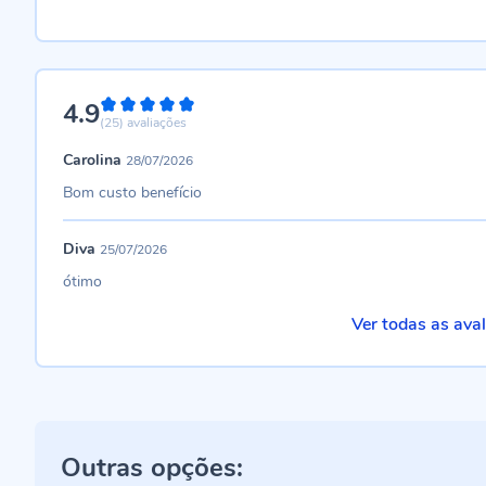
4.9
98%
(25)
avaliações
Carolina
28/07/2026
Bom custo benefício
Diva
25/07/2026
ótimo
Ver todas as ava
Outras opções: