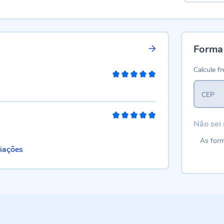
Forma
Calcule fr
100%
CEP
100%
Não sei
As form
liações