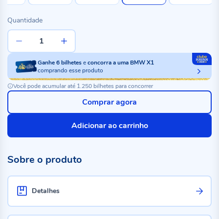
Quantidade
Ganhe
6
bilhetes
e
concorra a uma BMW X1
comprando esse produto
Você pode acumular até 1.250 bilhetes para concorrer
Comprar agora
Adicionar ao carrinho
Sobre o produto
Detalhes