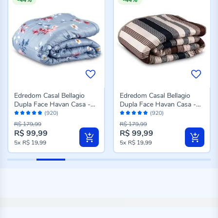
Edredom Casal Bellagio
Edredom Casal Bellagio
Dupla Face Havan Casa -
Dupla Face Havan Casa -
Avaliação:
Avaliação:
Jade Floral Azul
Caio Geo Azul
(920)
(920)
96%
96%
R$ 179,99
R$ 179,99
R$ 99,99
R$ 99,99
Preço
Preço
5x
R$ 19,99
5x
R$ 19,99
especial
especial