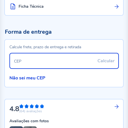
Ficha Técnica
Forma de entrega
Calcule frete, prazo de entrega e retirada
Calcular
CEP
Não sei meu CEP
4.8
96%
(64)
avaliações
Avaliações com fotos