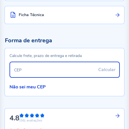
Ficha Técnica
Forma de entrega
Calcule frete, prazo de entrega e retirada
Calcular
CEP
Não sei meu CEP
4.8
96%
(56)
avaliações