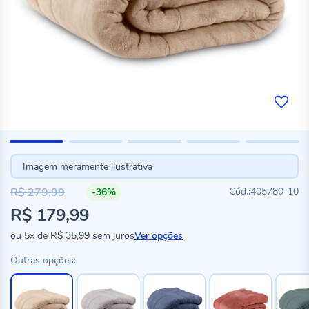
Imagem meramente ilustrativa
R$ 279,99
405780-10
-36%
Preço
R$ 179,99
especial
ou
5x
de
R$ 35,99
sem juros
Ver opções
Outras opções: