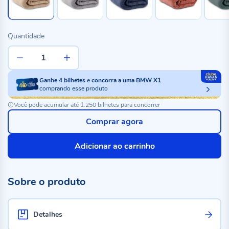
Quantidade
Ganhe
4
bilhetes
e
concorra a uma BMW X1
comprando esse produto
Você pode acumular até 1.250 bilhetes para concorrer
Comprar agora
Adicionar ao carrinho
Sobre o produto
Detalhes