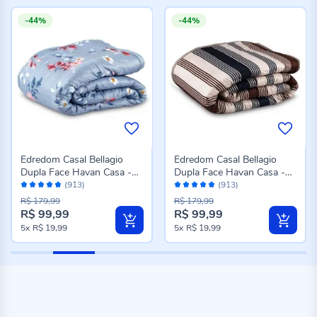
-44%
-44%
Edredom Casal Bellagio
Edredom Casal Bellagio
Dupla Face Havan Casa -
Dupla Face Havan Casa -
Avaliação:
Avaliação:
Jade Floral Azul
Caio Geo Azul
(913)
(913)
96%
96%
R$ 179,99
R$ 179,99
R$ 99,99
R$ 99,99
Preço
Preço
5x
R$ 19,99
5x
R$ 19,99
especial
especial