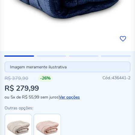
Imagem meramente ilustrativa
R$ 379,90
436441-2
-26%
Preço
R$ 279,99
especial
ou
5x
de
R$ 55,99
sem juros
Ver opções
Outras opções: