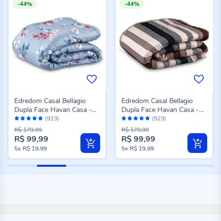
-44%
-44%
Edredom Casal Bellagio
Edredom Casal Bellagio
Dupla Face Havan Casa -
Dupla Face Havan Casa -
Avaliação:
Avaliação:
Jade Floral Azul
Caio Geo Azul
(923)
(923)
96%
96%
R$ 179,99
R$ 179,99
R$ 99,99
R$ 99,99
Preço
Preço
5x
R$ 19,99
5x
R$ 19,99
especial
especial