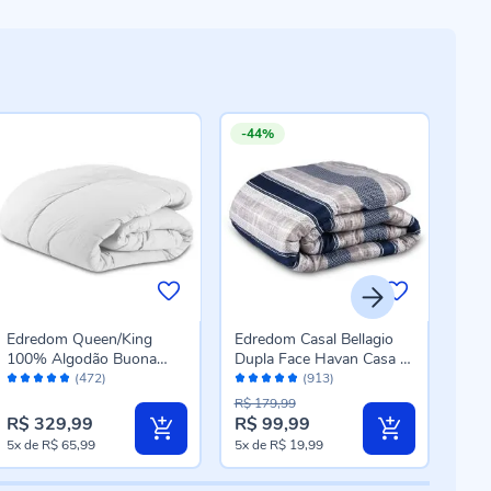
-44%
-2
Edredom Queen/King
Edredom Casal Bellagio
Edr
100% Algodão Buona
Dupla Face Havan Casa -
Poli
Avaliação:
Avaliação:
Aval
Fortuna - Branco
Davi Geo Cinza
Can
(472)
(913)
96%
96%
96
Azu
R$ 179,99
R$ 3
R$ 329,99
R$ 99,99
R$ 
Preço
Pre
5x
de
R$ 65,99
5x
de
R$ 19,99
5x
d
especial
esp