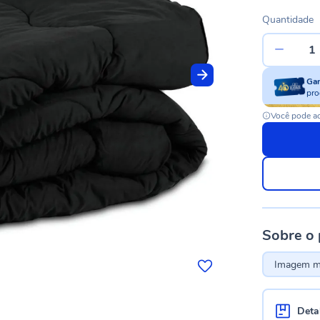
Quantidade
Ga
pro
Você pode ac
Sobre o
Imagem me
Deta