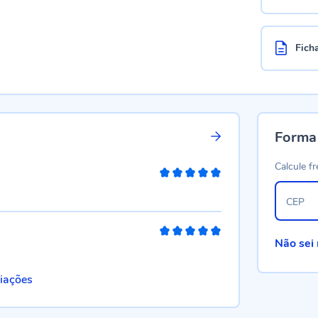
Fich
Forma
Calcule fr
100%
CEP
100%
Não sei
liações