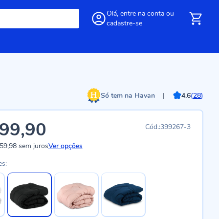
Olá,
entre
na conta
ou
cadastre-se
Só tem na Havan
|
4.6
(
28
)
99,90
399267-3
59,98
sem juros
Ver opções
es: