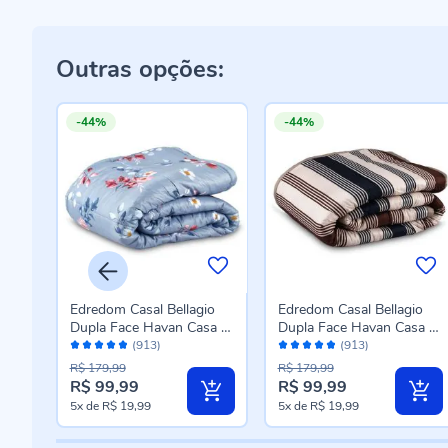
Outras opções:
-44%
-44%
%
Edredom Casal Bellagio
Edredom Casal Bellagio
Dupla Face Havan Casa -
Dupla Face Havan Casa -
Avaliação:
Avaliação:
-
Jade Floral Azul
Caio Geo Azul
(913)
(913)
96%
96%
R$ 179,99
R$ 179,99
R$ 99,99
R$ 99,99
Preço
Preço
5x
de
R$ 19,99
5x
de
R$ 19,99
especial
especial