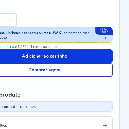
nhe
7
bilhetes
e
concorra a uma BMW X1
comprando esse
duto
umular até 1.250 bilhetes para concorrer
Adicionar ao carrinho
Comprar agora
 produto
ramente ilustrativa
lhes