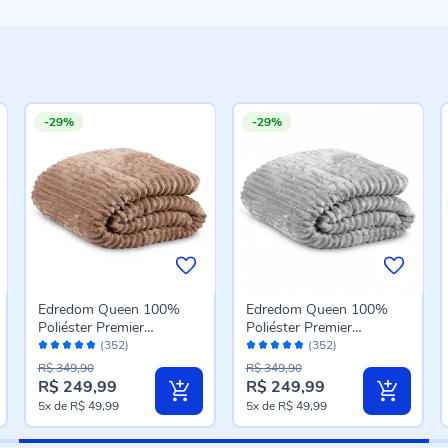
-29%
-29%
Edredom Queen 100%
Edredom Queen 100%
Poliéster Premier
Poliéster Premier
Avaliação:
Avaliação:
Canelado Havan Casa -
Canelado Havan Casa -
(352)
(352)
96%
96%
Cru
Prata
R$ 349,90
R$ 349,90
R$ 249,99
R$ 249,99
Preço
Preço
5x
de
R$ 49,99
5x
de
R$ 49,99
especial
especial