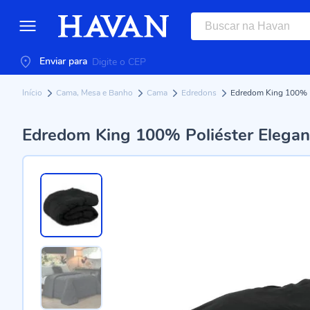
Enviar para
Início
Cama, Mesa e Banho
Cama
Edredons
Edredom King 100% P
Edredom King 100% Poliéster Elegan