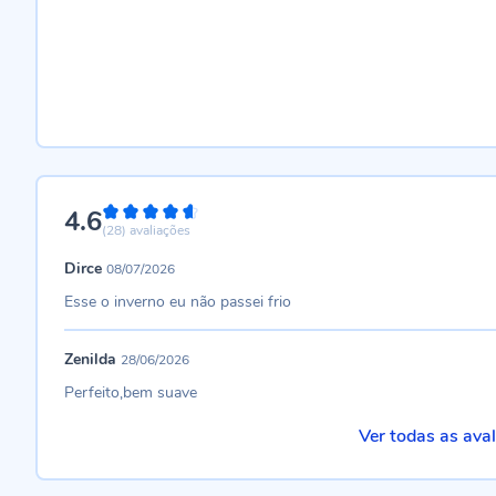
4.6
92%
(28)
avaliações
Dirce
08/07/2026
Esse o inverno eu não passei frio
Zenilda
28/06/2026
Perfeito,bem suave
Ver todas as ava