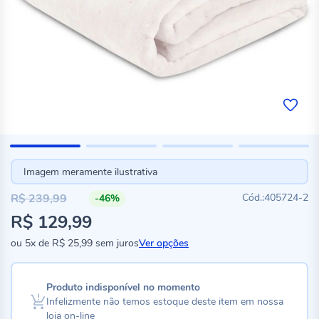
Imagem meramente ilustrativa
R$ 239,99
405724-2
-46%
Preço
R$ 129,99
especial
ou
5x
de
R$ 25,99
sem juros
Ver opções
Produto indisponível no momento
Infelizmente não temos estoque deste item em nossa
loja on-line