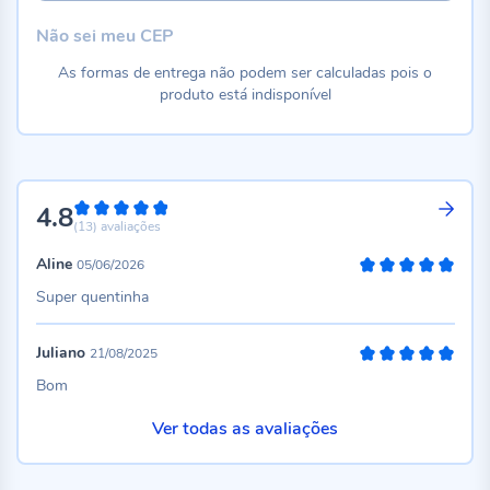
Não sei meu CEP
As formas de entrega não podem ser calculadas pois o
produto está indisponível
4.8
96%
(13)
avaliações
Aline
05/06/2026
100%
Super quentinha
Juliano
21/08/2025
100%
Bom
Ver todas as avaliações