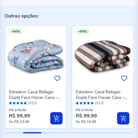
Outras opções:
-44%
-44%
Edredom Casal Bellagio
Edredom Casal Bellagio
Dupla Face Havan Casa -
Dupla Face Havan Casa -
Avaliação:
Avaliação:
Jade Floral Azul
Caio Geo Azul
(913)
(913)
96%
96%
R$ 179,99
R$ 179,99
R$ 99,99
R$ 99,99
Preço
Preço
5x
R$ 19,99
5x
R$ 19,99
especial
especial