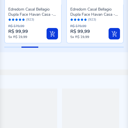
Edredom Casal Bellagio
Edredom Casal Bellagio
Dupla Face Havan Casa -
Dupla Face Havan Casa -
Avaliação:
Avaliação:
Jade Floral Azul
Caio Geo Azul
(923)
(923)
96%
96%
R$ 179,99
R$ 179,99
R$ 99,99
R$ 99,99
Preço
Preço
5x
R$ 19,99
5x
R$ 19,99
especial
especial