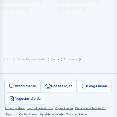
Início
Cama, Mesa e Banho
Cama
Edredons
Atendimento
Nossas lojas
Blog Havan
Negociar dívida
Nossa história
Lista de presentes
Vagas Havan
Painel do colaborador
Seguros
Cartão Havan
Igualdade salarial
Troco solidário