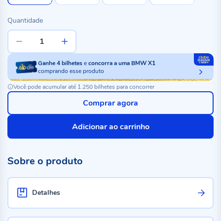
Quantidade
Ganhe
4
bilhetes
e
concorra a uma BMW X1
comprando esse produto
Você pode acumular até 1.250 bilhetes para concorrer
Comprar agora
Adicionar ao carrinho
Sobre o produto
Detalhes