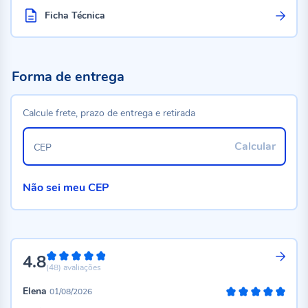
Ficha Técnica
Forma de entrega
Calcule frete, prazo de entrega e retirada
Calcular
CEP
Não sei meu CEP
4.8
96%
(48)
avaliações
Elena
01/08/2026
100%