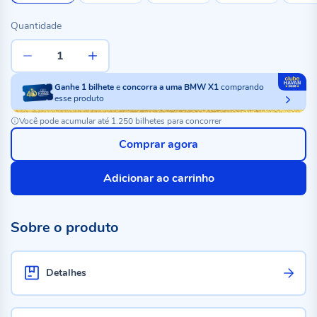
Quantidade
Ganhe
1
bilhete
e
concorra a uma BMW X1
comprando
esse produto
Você pode acumular até 1.250 bilhetes para concorrer
Comprar agora
Adicionar ao carrinho
Sobre o produto
Detalhes