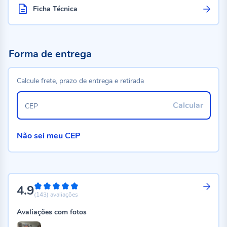
Ficha Técnica
Forma de entrega
Calcule frete, prazo de entrega e retirada
Calcular
CEP
Não sei meu CEP
4.9
98%
(143)
avaliações
Avaliações com fotos