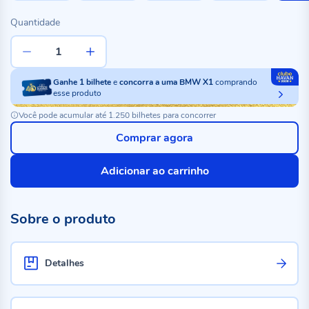
Quantidade
Ganhe
1
bilhete
e
concorra a uma BMW X1
comprando
esse produto
Você pode acumular até 1.250 bilhetes para concorrer
Comprar agora
Adicionar ao carrinho
Sobre o produto
Detalhes