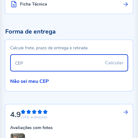
Ficha Técnica
Forma de entrega
Calcule frete, prazo de entrega e retirada
Calcular
CEP
Não sei meu CEP
4.9
98%
(143)
avaliações
Avaliações com fotos