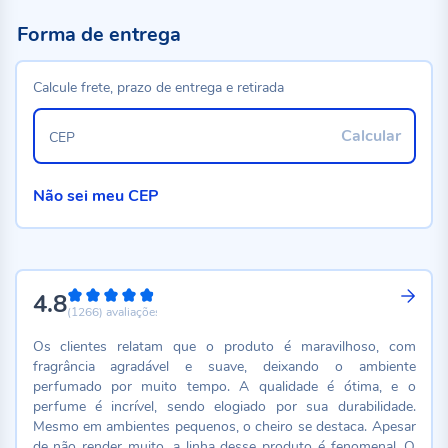
Forma de entrega
Calcule frete, prazo de entrega e retirada
Calcular
CEP
Não sei meu CEP
4.8
96%
(1266)
avaliações
Os clientes relatam que o produto é maravilhoso, com
fragrância agradável e suave, deixando o ambiente
perfumado por muito tempo. A qualidade é ótima, e o
perfume é incrível, sendo elogiado por sua durabilidade.
Mesmo em ambientes pequenos, o cheiro se destaca. Apesar
de não render muito, a linha desse produto é fenomenal. O