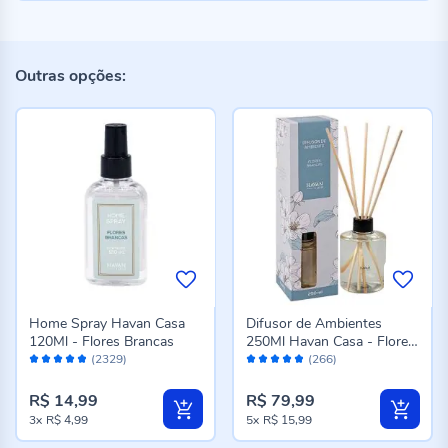
Outras opções:
Home Spray Havan Casa
Difusor de Ambientes
120Ml - Flores Brancas
250Ml Havan Casa - Flores
Avaliação:
Avaliação:
Brancas
(2329)
(266)
96%
96%
R$ 14,99
R$ 79,99
3x
R$ 4,99
5x
R$ 15,99