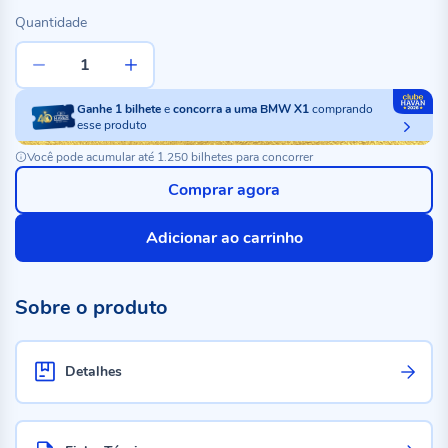
Quantidade
Ganhe
1
bilhete
e
concorra a uma BMW X1
comprando
esse produto
Você pode acumular até 1.250 bilhetes para concorrer
Comprar agora
Adicionar ao carrinho
Sobre o produto
Detalhes