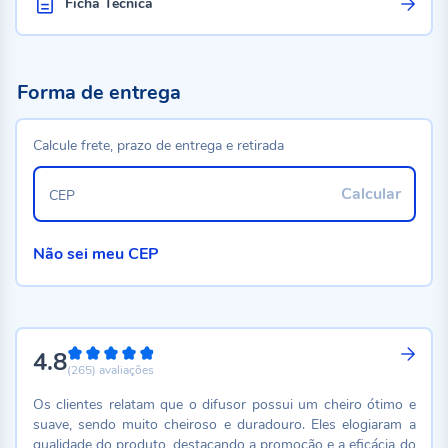
Ficha Técnica
Forma de entrega
Calcule frete, prazo de entrega e retirada
Calcular
CEP
Não sei meu CEP
4.8
96%
(265)
avaliações
Os clientes relatam que o difusor possui um cheiro ótimo e
suave, sendo muito cheiroso e duradouro. Eles elogiaram a
qualidade do produto, destacando a promoção e a eficácia do