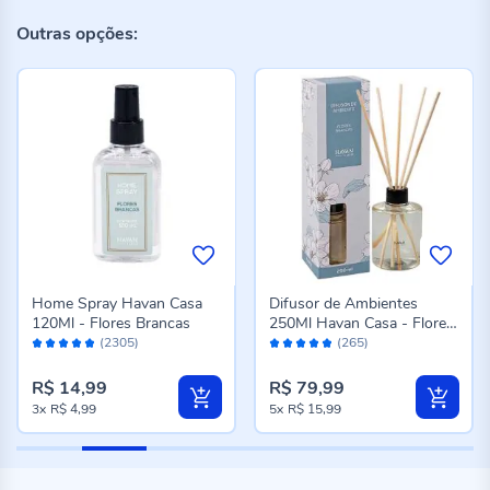
Outras opções:
Home Spray Havan Casa
Difusor de Ambientes
120Ml - Flores Brancas
250Ml Havan Casa - Flores
Avaliação:
Avaliação:
Brancas
(2305)
(265)
96%
96%
R$ 14,99
R$ 79,99
3x
R$ 4,99
5x
R$ 15,99