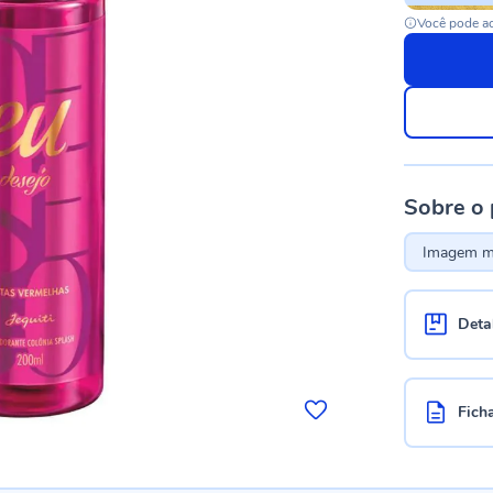
Você pode ac
Sobre o
Imagem me
Deta
Fich