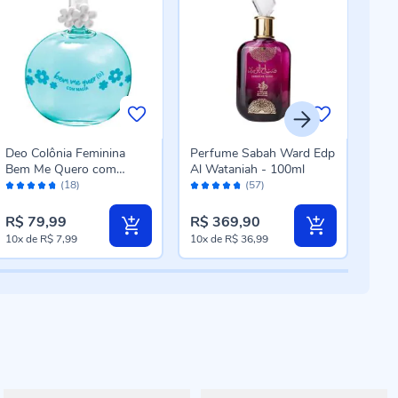
Deo Colônia Feminina
Perfume Sabah Ward Edp
Bod
Bem Me Quero com
Al Wataniah - 100ml
Phyt
Avaliação:
Avaliação:
Aval
Magia Jequiti - 100ml
(18)
(57)
94%
94%
96
R$ 79,99
R$ 369,90
R$ 
10x
de
R$ 7,99
10x
de
R$ 36,99
8x
d