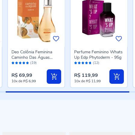
Deo Colônia Feminina
Perfume Feminino Whats
Caminho Das Águas
Up Edp Phytoderm - 95g
Avaliação:
Avaliação:
Madeiras Jequiti - 300ml
(19)
(12)
96%
94%
R$ 69,99
R$ 119,99
10x
de
R$ 6,99
10x
de
R$ 11,99