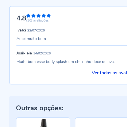
4.8
96%
(10)
avaliações
Ivalci
22/07/2026
Amei muito bom
Josikleia
14/02/2026
Muito bom esse body splash um cheirinho doce de uva.
Ver todas as ava
Outras opções: