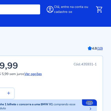
Olá,
entre
na conta
ou
cadastre-se
4.8
(
10
)
9,99
435931-1
 5,99
sem juros
Ver opções
nhe
1
bilhete
e
concorra a uma BMW X1
comprando esse
duto