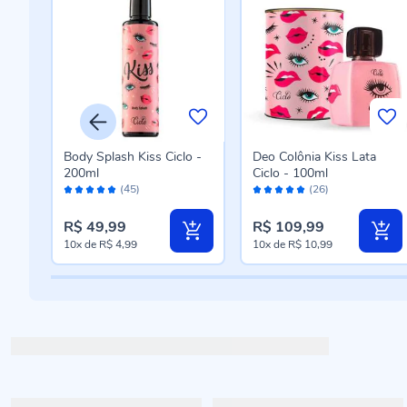
o
Body Splash Kiss Ciclo -
Deo Colônia Kiss Lata
 -
200ml
Ciclo - 100ml
Avaliação:
Avaliação:
(45)
(26)
98%
100%
R$ 49,99
R$ 109,99
10x
de
R$ 4,99
10x
de
R$ 10,99