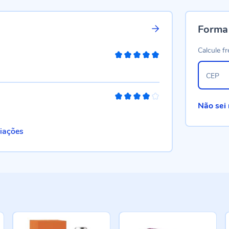
Forma
Calcule fr
100%
CEP
80%
Não sei
liações