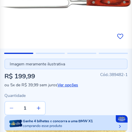
Imagem meramente ilustrativa
R$ 199,99
389482-1
ou
5x
de
R$ 39,99
sem juros
Ver opções
Quantidade
Ganhe
4
bilhetes
e
concorra a uma BMW X1
comprando esse produto