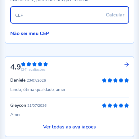
Calcular
CEP
Não sei meu CEP
4.9
98%
(24)
avaliações
Daniele
23/07/2026
100%
Lindo, ótima qualidade, amei
Gleycon
21/07/2026
100%
Amei
Ver todas as avaliações