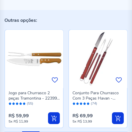
Outras opções:
Jogo para Churrasco 2
Conjunto Para Churrasco
peças Tramontina - 22399
Com 3 Peças Havan -
Avaliação:
Avaliação:
074
ST00326
(55)
(74)
96%
96%
R$ 59,99
R$ 69,99
5x
R$ 11,99
5x
R$ 13,99