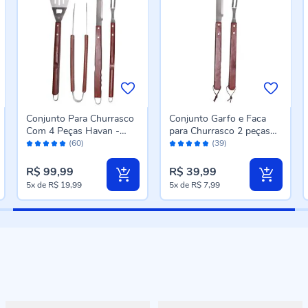
Conjunto Para Churrasco
Conjunto Garfo e Faca
Com 4 Peças Havan -
para Churrasco 2 peças
Avaliação:
Avaliação:
Inox
Havan - Inox
(60)
(39)
98%
96%
R$ 99,99
R$ 39,99
5x
de
R$ 19,99
5x
de
R$ 7,99