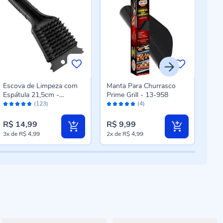
Escova de Limpeza com
Manta Para Churrasco
Cub
Espátula 21,5cm -
Prime Grill - 13-958
9,06
Avaliação:
Avaliação:
Aval
ST39311
610
(123)
(4)
96%
100%
94
R$ 14,99
R$ 9,99
R$ 
3x
de
R$ 4,99
2x
de
R$ 4,99
5x
d