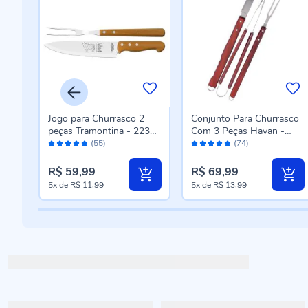
leta
Jogo para Churrasco 2
Conjunto Para Churrasco
6957
peças Tramontina - 22399
Com 3 Peças Havan -
Avaliação:
Avaliação:
074
ST00326
(55)
(74)
96%
96%
R$ 59,99
R$ 69,99
5x
de
R$ 11,99
5x
de
R$ 13,99