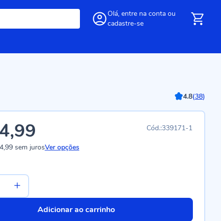
Olá,
entre
na conta
ou
cadastre-se
4.8
(
38
)
4,99
339171-1
4,99
sem juros
Ver opções
Adicionar ao carrinho