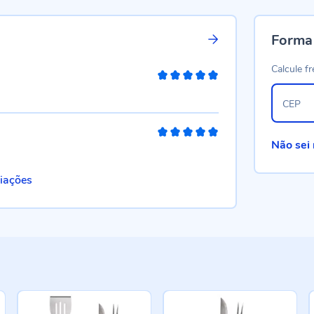
Forma
Calcule fr
100%
CEP
100%
Não sei
liações