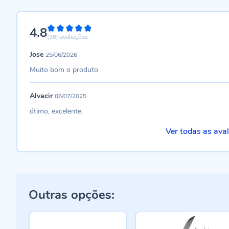
4.8
96%
(38)
avaliações
Jose
25/06/2026
Muito bom o produto
Alvacir
06/07/2025
ótimo, excelente.
Ver todas as ava
Outras opções: