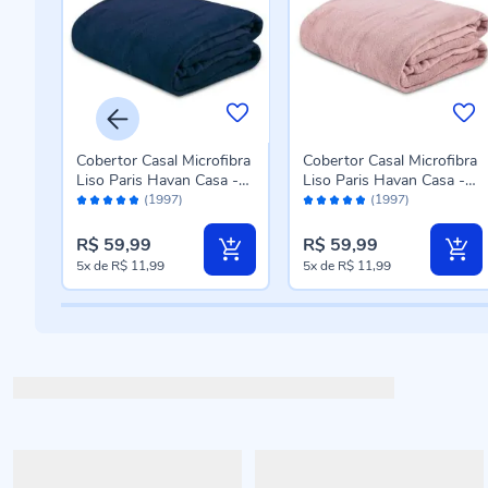
eal
Cobertor Casal Microfibra
Cobertor Casal Microfibra
n
Liso Paris Havan Casa -
Liso Paris Havan Casa -
Avaliação:
Avaliação:
Azul Profundo
Rose
(1997)
(1997)
96%
96%
R$ 59,99
R$ 59,99
5x
de
R$ 11,99
5x
de
R$ 11,99