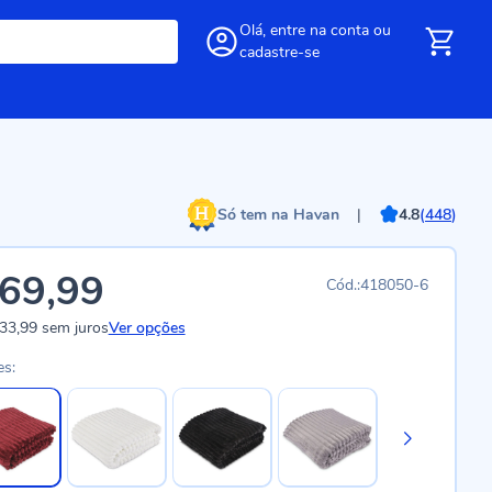
Olá,
entre
na conta
ou
cadastre-se
Só tem na Havan
|
4.8
(
448
)
69,99
418050-6
33,99
sem juros
Ver opções
es: