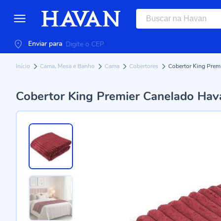
Enviar para
Início
Cama, Mesa e Banho
Cama
Cobertores
Cobertor King Prem
Cobertor King Premier Canelado Hav