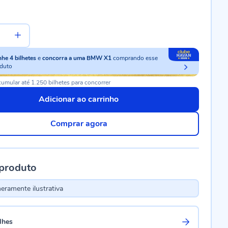
nhe
4
bilhetes
e
concorra a uma BMW X1
comprando esse
duto
umular até 1.250 bilhetes para concorrer
Adicionar ao carrinho
Comprar agora
 produto
ramente ilustrativa
lhes