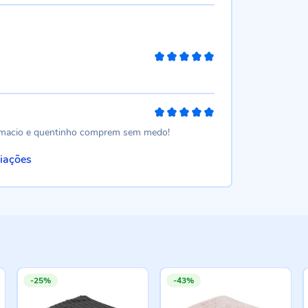
100%
100%
to macio e quentinho comprem sem medo!
liações
-25%
-43%