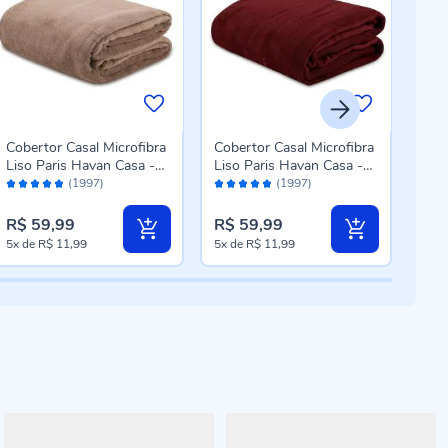
Cobertor Casal Microfibra
Cobertor Casal Microfibra
Cobe
Liso Paris Havan Casa -
Liso Paris Havan Casa -
100
Avaliação:
Avaliação:
Aval
Taupe
Bloodstone
Cas
(1997)
(1997)
96%
96%
96
R$ 7
R$ 59,99
R$ 59,99
R$ 
Pre
5x
de
R$ 11,99
5x
de
R$ 11,99
5x
d
esp