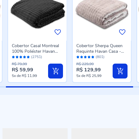
Cobertor Casal Montreal
Cobertor Sherpa Queen
100% Poliéster Havan
Requinte Havan Casa -
Avaliação:
Avaliação:
Casa - Carbono
Bege
(2751)
(801)
96%
96%
R$ 79,99
R$ 229,99
R$ 59,99
R$ 129,99
Preço
Preço
5x
de
R$ 11,99
5x
de
R$ 25,99
especial
especial