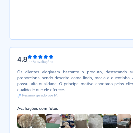
4.8
96%
(448)
avaliações
Os clientes elogiaram bastante o produto, destacando 
proporciona, sendo descrito como lindo, macio e quentinho. A
possui alta qualidade. O principal motivo apontado pelos cli
qualidade que ele oferece.
Resumo gerado por IA
Avaliações com fotos