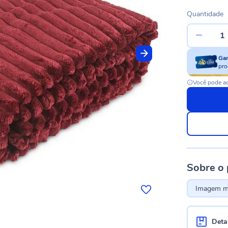
Quantidade
Ga
pro
Você pode ac
Sobre o
Imagem me
Deta