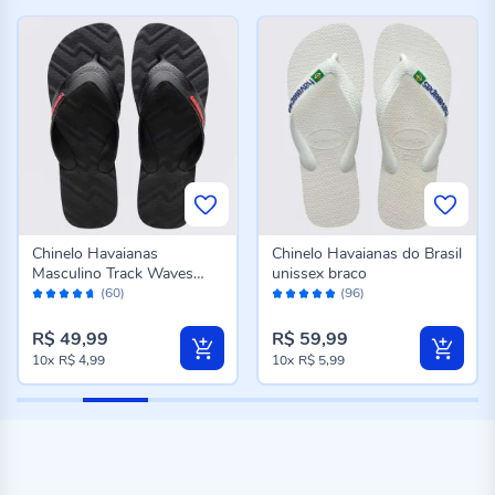
Chinelo Havaianas
Chinelo Havaianas do Brasil
Masculino Track Waves
unissex braco
Avaliação:
Avaliação:
Preto
(60)
(96)
92%
96%
R$ 49,99
R$ 59,99
10x
R$ 4,99
10x
R$ 5,99