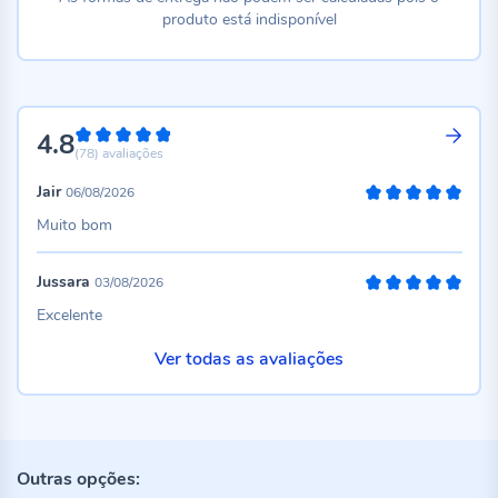
produto está indisponível
4.8
96%
(78)
avaliações
Jair
06/08/2026
100%
Muito bom
Jussara
03/08/2026
100%
Excelente
Ver todas as avaliações
Outras opções: