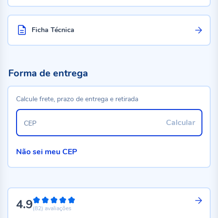
Ficha Técnica
Forma de entrega
Calcule frete, prazo de entrega e retirada
Calcular
CEP
Não sei meu CEP
4.9
98%
(82)
avaliações