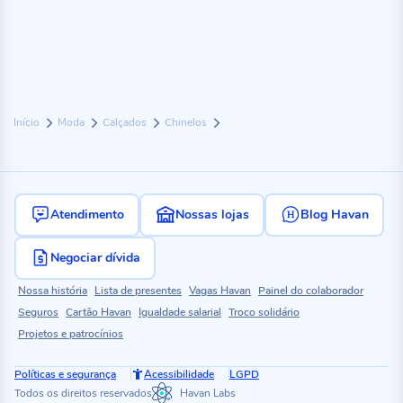
Início
Moda
Calçados
Chinelos
Atendimento
Nossas lojas
Blog Havan
Negociar dívida
Nossa história
Lista de presentes
Vagas Havan
Painel do colaborador
Seguros
Cartão Havan
Igualdade salarial
Troco solidário
Projetos e patrocínios
Políticas e segurança
Acessibilidade
LGPD
Todos os direitos reservados
Havan Labs