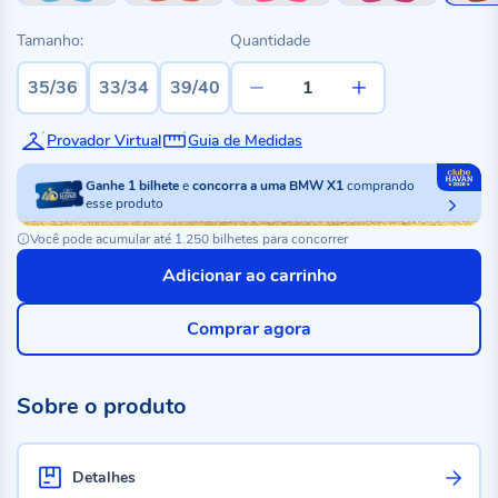
Tamanho:
Quantidade
35/36
33/34
39/40
Provador Virtual
Guia de Medidas
Ganhe
1
bilhete
e
concorra a uma BMW X1
comprando
esse produto
Você pode acumular até 1.250 bilhetes para concorrer
Adicionar ao carrinho
Comprar agora
Sobre o produto
Detalhes