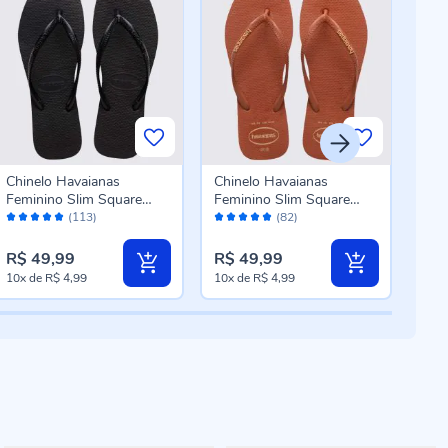
Chinelo Havaianas
Chinelo Havaianas
Chin
Feminino Slim Square
Feminino Slim Square
Men
Avaliação:
Avaliação:
Aval
Preto
Logo Pop Up Ferrugem
Ros
(113)
(82)
98%
98%
10
R$ 49,99
R$ 49,99
R$ 
10x
de
R$ 4,99
10x
de
R$ 4,99
6x
d