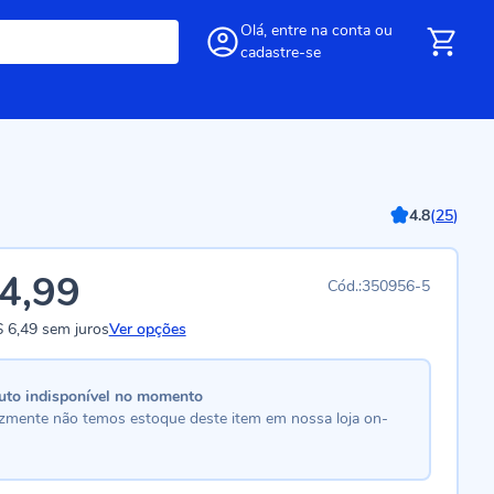
Olá,
entre
na conta
ou
cadastre-se
4.8
(
25
)
4,99
350956-5
 6,49
sem juros
Ver opções
uto indisponível no momento
lizmente não temos estoque deste item em nossa loja on-