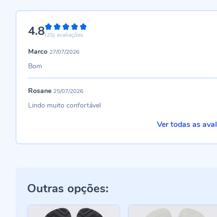
4.8
96%
(25)
avaliações
Marco
27/07/2026
Bom
Rosane
25/07/2026
Lindo muito confortável
Ver todas as ava
Outras opções: