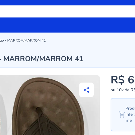
rtago - MARROM/MARROM 41
go - MARROM/MARROM 41
R$ 6
ou
10x
de
R$
Prod
Infe
line