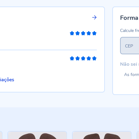
Forma
Calcule fr
100%
CEP
100%
Não sei
As form
liações