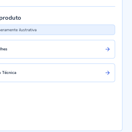
 produto
ramente ilustrativa
lhes
a Técnica