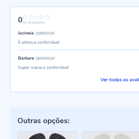
0
0%
(0)
avaliações
Jucineia
10/06/2026
E otimo,e confortável
Barbara
26/04/2026
Super macia e confortável
Ver todas as ava
Outras opções: