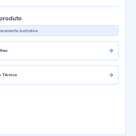
 produto
ramente ilustrativa
lhes
a Técnica