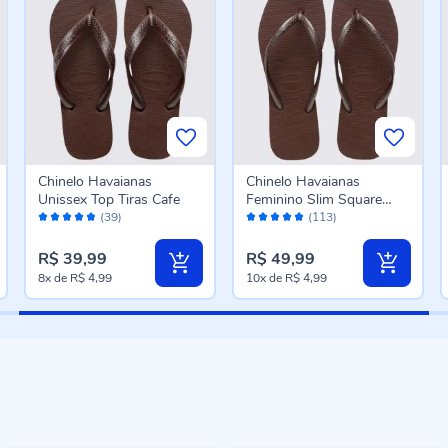
Chinelo Havaianas
Chinelo Havaianas
Unissex Top Tiras Cafe
Feminino Slim Square
Avaliação:
Avaliação:
Cafe
(39)
(113)
96%
98%
R$ 39,99
R$ 49,99
8x
de
R$ 4,99
10x
de
R$ 4,99