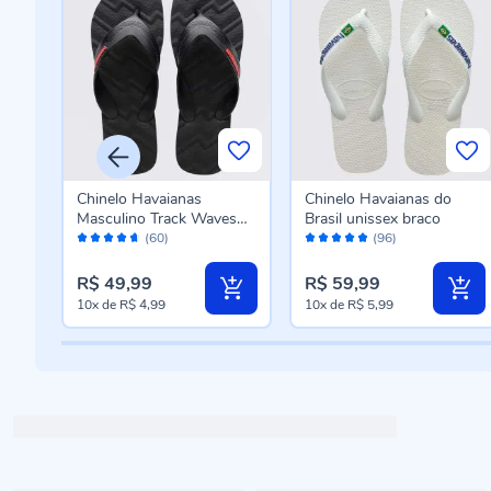
iras
Chinelo Havaianas
Chinelo Havaianas do
Masculino Track Waves
Brasil unissex braco
Avaliação:
Avaliação:
Preto
(60)
(96)
92%
96%
R$ 49,99
R$ 59,99
10x
de
R$ 4,99
10x
de
R$ 5,99