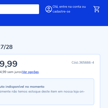
Olá,
entre
na conta
ou
cadastre-se
27/28
9,99
365666-4
4,99
sem juros
Ver opções
uto indisponível no momento
lizmente não temos estoque deste item em nossa loja on-