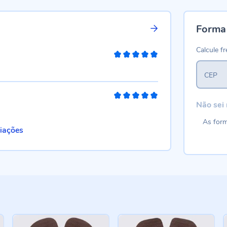
Forma
Calcule fr
100%
CEP
100%
Não sei
As form
liações