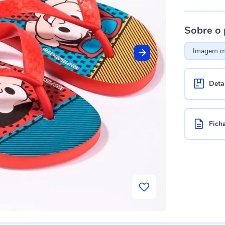
Sobre o
Imagem me
Deta
Fich