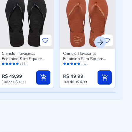
Chinelo Havaianas
Chinelo Havaianas
Chin
Feminino Slim Square
Feminino Slim Square
Men
Avaliação:
Avaliação:
Aval
Preto
Logo Pop Up Ferrugem
Ros
(113)
(82)
98%
98%
10
R$ 49,99
R$ 49,99
R$ 
10x
de
R$ 4,99
10x
de
R$ 4,99
6x
d