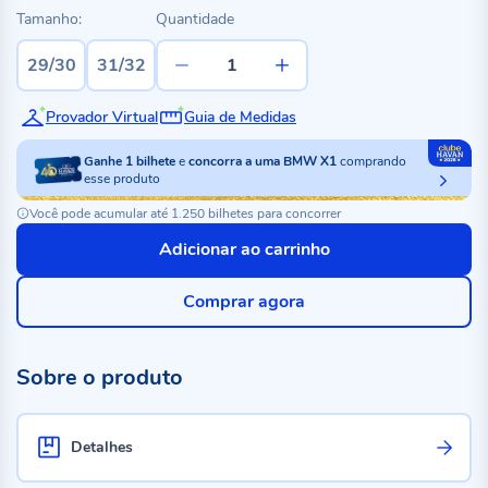
Tamanho:
Quantidade
29/30
31/32
Provador Virtual
Guia de Medidas
Ganhe
1
bilhete
e
concorra a uma BMW X1
comprando
esse produto
Você pode acumular até 1.250 bilhetes para concorrer
Adicionar ao carrinho
Comprar agora
Sobre o produto
Detalhes