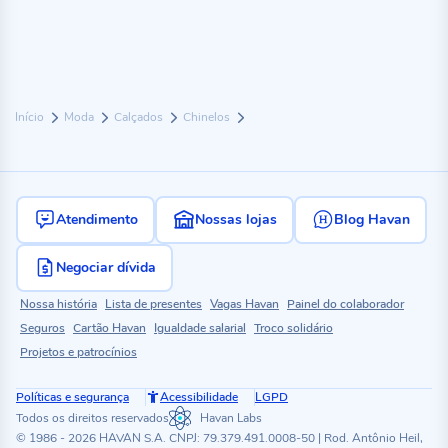
Início
Moda
Calçados
Chinelos
Atendimento
Nossas lojas
Blog Havan
Negociar dívida
Nossa história
Lista de presentes
Vagas Havan
Painel do colaborador
Seguros
Cartão Havan
Igualdade salarial
Troco solidário
Projetos e patrocínios
Políticas e segurança
Acessibilidade
LGPD
Todos os direitos reservados
Havan Labs
© 1986 - 2026 HAVAN S.A. CNPJ: 79.379.491.0008-50 | Rod. Antônio Heil,