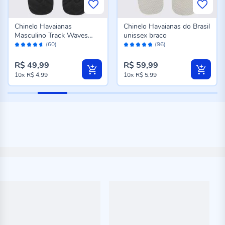
Chinelo Havaianas
Chinelo Havaianas do Brasil
Masculino Track Waves
unissex braco
Avaliação:
Avaliação:
Preto
(60)
(96)
92%
96%
R$ 49,99
R$ 59,99
10x
R$ 4,99
10x
R$ 5,99