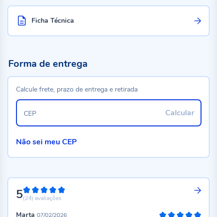
Ficha Técnica
Forma de entrega
Calcule frete, prazo de entrega e retirada
Calcular
CEP
Não sei meu CEP
5
100%
(24)
avaliações
Marta
07/02/2026