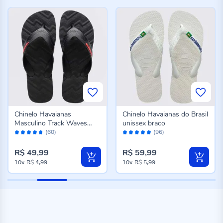
Chinelo Havaianas
Chinelo Havaianas do Brasil
Masculino Track Waves
unissex braco
Avaliação:
Avaliação:
Preto
(60)
(96)
92%
96%
R$ 49,99
R$ 59,99
10x
R$ 4,99
10x
R$ 5,99