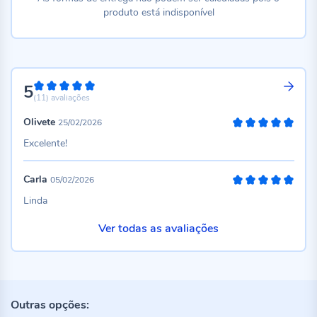
produto está indisponível
5
100%
(11)
avaliações
Olivete
25/02/2026
100%
Excelente!
Carla
05/02/2026
100%
Linda
Ver todas as avaliações
Outras opções: