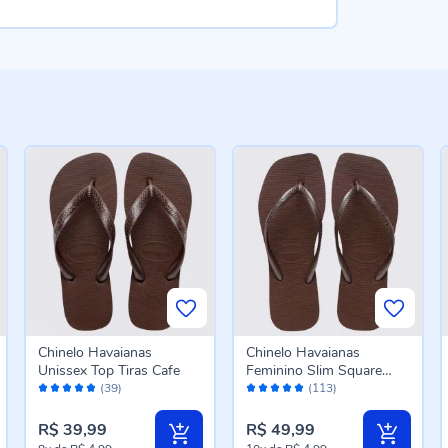
Chinelo Havaianas
Chinelo Havaianas
Unissex Top Tiras Cafe
Feminino Slim Square
Avaliação:
Avaliação:
Cafe
(39)
(113)
96%
98%
R$ 39,99
R$ 49,99