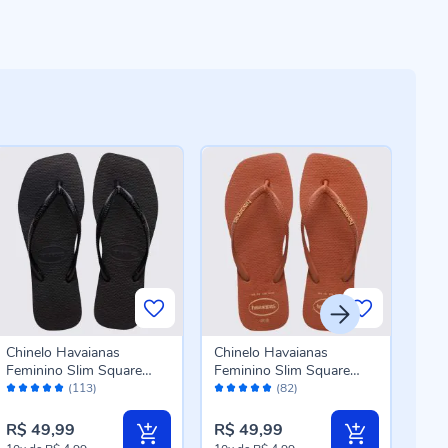
Chinelo Havaianas
Chinelo Havaianas
Chin
Feminino Slim Square
Feminino Slim Square
Men
Avaliação:
Avaliação:
Aval
Preto
Logo Pop Up Ferrugem
Ros
(113)
(82)
98%
98%
10
R$ 49,99
R$ 49,99
R$ 