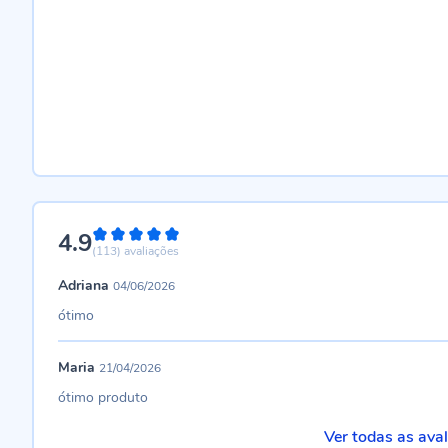
4.9
98%
(113)
avaliações
Adriana
04/06/2026
ótimo
Maria
21/04/2026
ótimo produto
Ver todas as ava