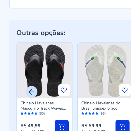
Outras opções:
iras
Chinelo Havaianas
Chinelo Havaianas do
Masculino Track Waves
Brasil unissex braco
Avaliação:
Avaliação:
Preto
(60)
(96)
92%
96%
R$ 49,99
R$ 59,99