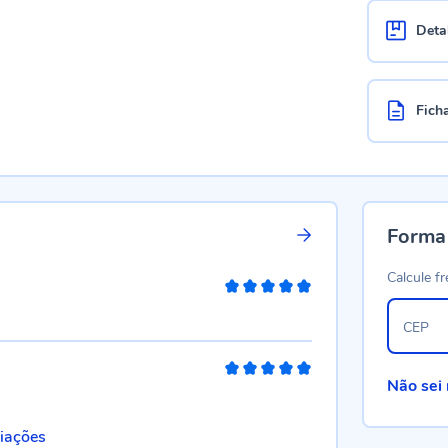
Deta
Fich
Forma
Calcule fr
100%
CEP
100%
Não sei
liações