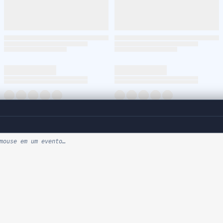
mouse em um evento…
avan
Negociar dívida
os
Cartão Havan
Igualdade salarial
Troco solidário
Projetos e patrocínios