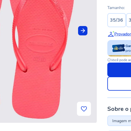
Tamanho:
35/36
Provador
Ga
pro
Você pode ac
Sobre o
Imagem me