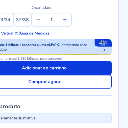
Quantidade
33/34
37/38
 Virtual
Guia de Medidas
nhe
1
bilhete
e
concorra a uma BMW X1
comprando esse
duto
umular até 1.250 bilhetes para concorrer
Adicionar ao carrinho
Comprar agora
 produto
ramente ilustrativa