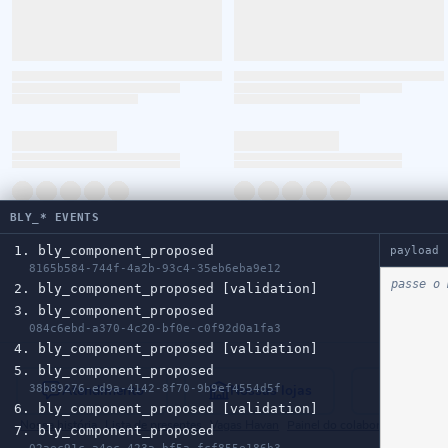
BLY_* EVENTS
1. bly_component_proposed
payload
8165b584-744f-4a2b-93c4-35eb6eba9e12
passe o 
2. bly_component_proposed [validation]
3. bly_component_proposed
084c6ebd-a370-4c20-bf0e-c0f92d0a1fa3
4. bly_component_proposed [validation]
5. bly_component_proposed
Atendimento
Nossas lojas
Blog H
38b89276-ed9a-4142-8f70-9b9ef4554d5f
6. bly_component_proposed [validation]
Nossa história
Lista de presentes
Vagas Havan
Painel do colaborador
Segur
7. bly_component_proposed