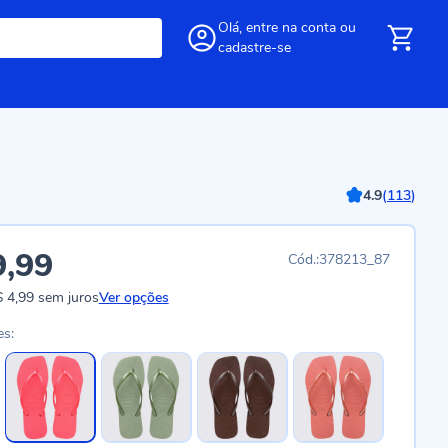
Olá,
entre
na conta
ou
cadastre-se
4.9
(
113
)
9,99
378213_87
 4,99
sem juros
Ver opções
es: