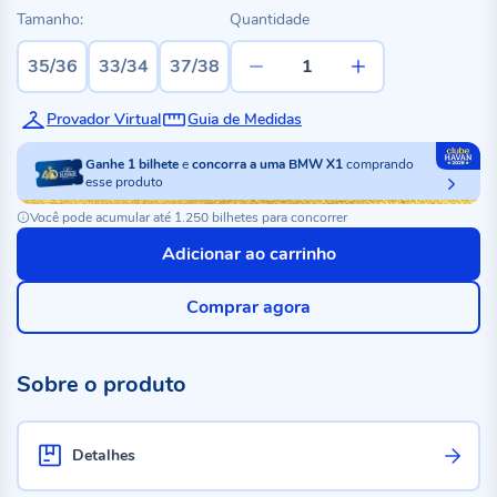
Tamanho:
Quantidade
35/36
33/34
37/38
Provador Virtual
Guia de Medidas
Ganhe
1
bilhete
e
concorra a uma BMW X1
comprando
esse produto
Você pode acumular até 1.250 bilhetes para concorrer
Adicionar ao carrinho
Comprar agora
Sobre o produto
Detalhes