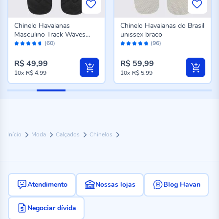
Chinelo Havaianas
Chinelo Havaianas do Brasil
Masculino Track Waves
unissex braco
Avaliação:
Avaliação:
Preto
(60)
(96)
92%
96%
R$ 49,99
R$ 59,99
10x
R$ 4,99
10x
R$ 5,99
Início
Moda
Calçados
Chinelos
Atendimento
Nossas lojas
Blog Havan
Negociar dívida