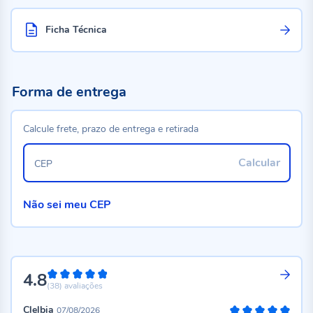
Ficha Técnica
Forma de entrega
Calcule frete, prazo de entrega e retirada
Calcular
CEP
Não sei meu CEP
4.8
96%
(38)
avaliações
Clelbia
07/08/2026