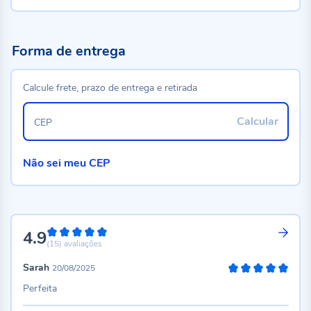
Forma de entrega
Calcule frete, prazo de entrega e retirada
Calcular
CEP
Não sei meu CEP
4.9
98%
(15)
avaliações
Sarah
20/08/2025
100%
Perfeita