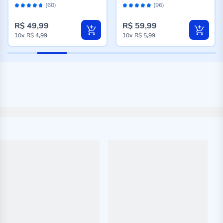
Avaliação:
Avaliação:
Preto
(60)
(96)
92%
96%
R$ 49,99
R$ 59,99
10x
R$ 4,99
10x
R$ 5,99